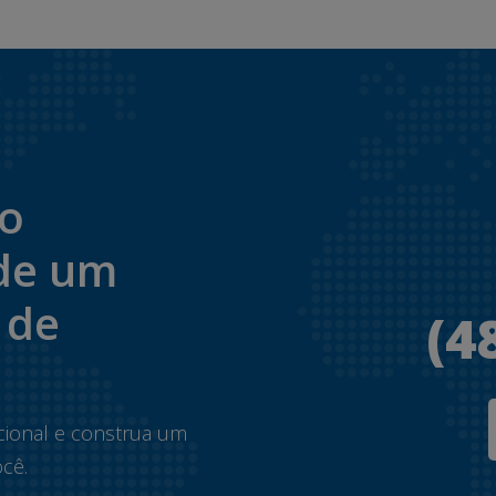
to
de um
 de
(4
.
cional e construa um
cê.