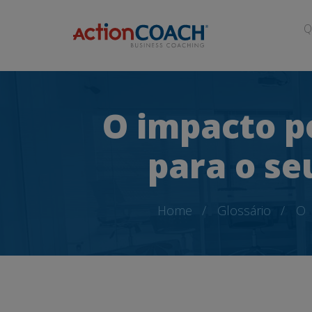
Q
O impacto p
para o se
Home
Glossário
O