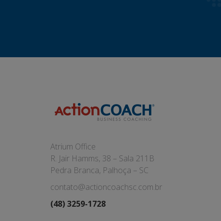
Atrium Office
R. Jair Hamms, 38 – Sala 211B
Pedra Branca, Palhoça – SC
contato@actioncoachsc.com.br
(48) 3259-1728