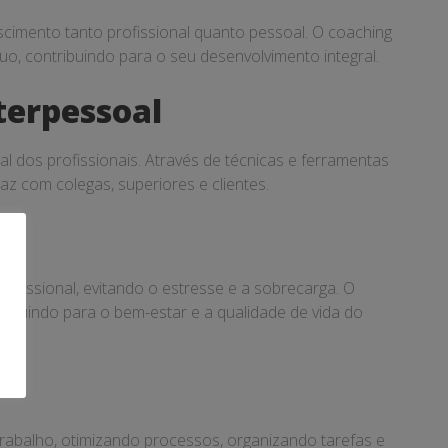
cimento tanto profissional quanto pessoal. O coaching
duo, contribuindo para o seu desenvolvimento integral.
terpessoal
dos profissionais. Através de técnicas e ferramentas
az com colegas, superiores e clientes.
rofissional, evitando o estresse e a sobrecarga. O
ribuindo para o bem-estar e a qualidade de vida do
trabalho, otimizando processos, organizando tarefas e