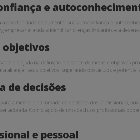
onfiança e autoconhecimen
êm a oportunidade de aumentar sua autoconfiança e autoconhe
 empresarial ajuda a identificar crenças limitantes e a desenvo
 objetivos
rial é a ajuda na definição e alcance de metas e objetivos prof
ra alcançar seus objetivos, superando obstáculos e potenciali
a de decisões
ara a melhoria na tomada de decisões dos profissionais, auxili
 a ser adotada. Com o apoio de um coach, os profissionais pod
sional e pessoal