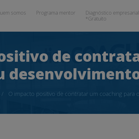
uem somos
Programa mentor
Diagnóstico empresarial
*Gratuito
ositivo de contrat
u desenvolvimento
O impacto positivo de contratar um coaching para 