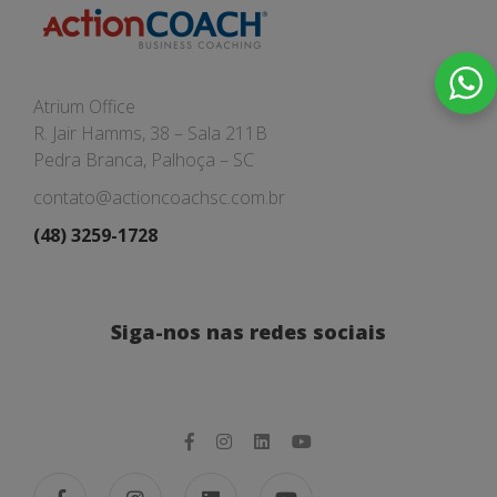
Atrium Office
R. Jair Hamms, 38 – Sala 211B
Pedra Branca, Palhoça – SC
contato@actioncoachsc.com.br
(48) 3259-1728
Siga-nos nas redes sociais