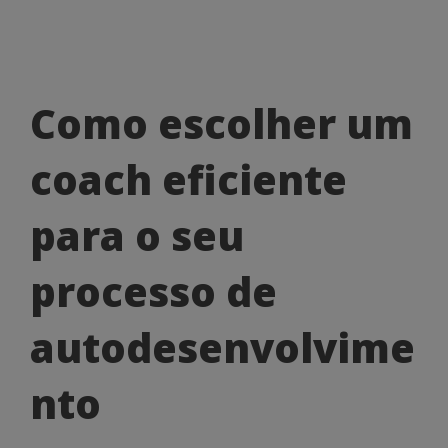
Como
Como escolher um
escolher
coach eficiente
um
coach
para o seu
eficiente
processo de
para
o
autodesenvolvime
seu
nto
processo