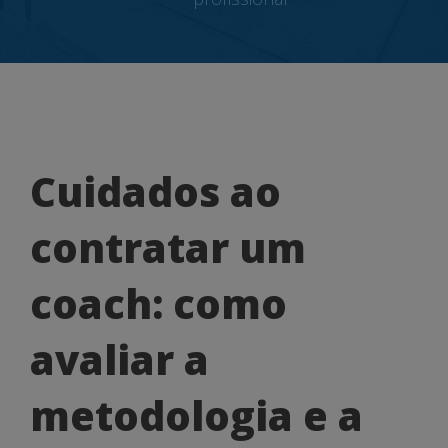
Cuidados
Cuidados ao
ao
contratar um
contratar
um
coach: como
coach:
avaliar a
como
avaliar
metodologia e a
a