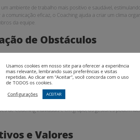
m ambiente de trabalho mais positivo e saudável, estimulando 
 a comunicação eficaz, o Coaching ajuda a criar um clima orga
mbros da equipe.
ração de Obstáculos
m a oportunidade de identificar e superar possíveis obstáculo
identificação de padrões de comportamento improdutivos, crenç
Usamos cookies em nosso site para oferecer a experiência
mais relevante, lembrando suas preferências e visitas
repetidas. Ao clicar em “Aceitar”, você concorda com o uso
de TODOS os cookies.
Competências e Potencialid
Configurações
ACEITAR
 desenvolvimento de competências e potencialidades dos memb
ões de Coaching individuais e em grupo, os gestores podem ident
ivos e Valores