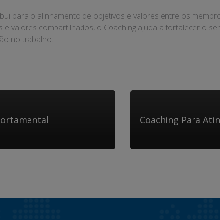
ui para o alinhamento de objetivos e valores entre os membro
 e valores compartilhados, o Coaching ajuda a fortalecer o 
ão no trabalho.
portamental
Coaching Para Atin