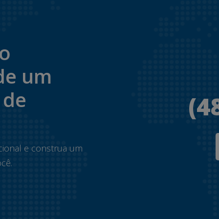
to
de um
 de
(4
.
cional e construa um
cê.