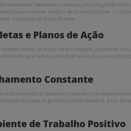
em desenvolver habilidades essenciais para uma gestão eficaz,
petência para resolver conflitos de forma construtiva. O Coach
derar uma equipe de forma eficiente.
etas e Planos de Ação
 estabelecimento de metas claras e objetivas, juntamente com 
 desafiadoras e realistas, identificar os recursos necessários 
hamento Constante
ve o fornecimento de feedback constante e o acompanhament
rientação para que os gestores possam identificar áreas de m
ente de Trabalho Positivo