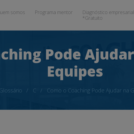
uem somos
Programa mentor
Diagnóstico empresarial
*Gratuito
ching Pode Ajudar
Equipes
Glossário
C
Como o Coaching Pode Ajudar na G