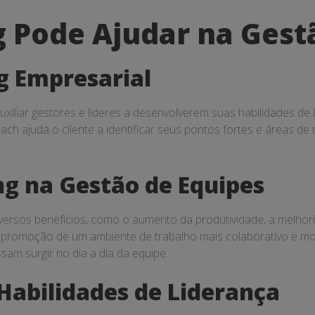
 Pode Ajudar na Gest
g Empresarial
uxiliar gestores e líderes a desenvolverem suas habilidades de
ach ajuda o cliente a identificar seus pontos fortes e áreas d
ng na Gestão de Equipes
iversos benefícios, como o aumento da produtividade, a melho
 promoção de um ambiente de trabalho mais colaborativo e motiv
sam surgir no dia a dia da equipe.
Habilidades de Liderança