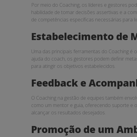
Por meio do Coaching, os líderes e gestores pod
habilidade de tomar decisões assertivas e a com
de competências específicas necessárias para li
Estabelecimento de M
Uma das principais ferramentas do Coaching é o
ajuda do coach, os gestores podem definir metas
para atingir os objetivos estabelecidos.
Feedback e Acompan
O Coaching na gestão de equipes também envol
como um mentor e guia, oferecendo suporte e o
alcançar os resultados desejados.
Promoção de um Ambi