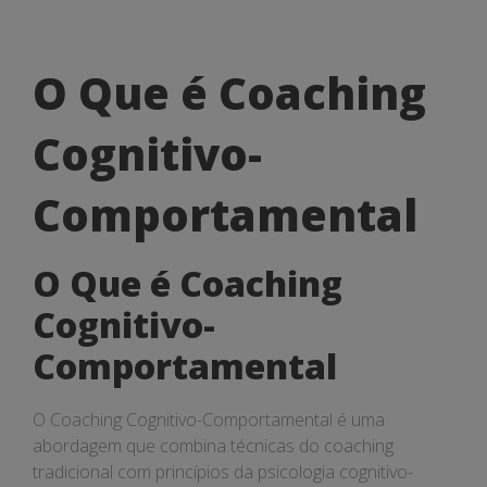
O
O Que é Coaching
Que
Cognitivo-
é
Coaching
Comportamental
Cognitivo-
O Que é Coaching
Comportamental
Cognitivo-
Comportamental
O Coaching Cognitivo-Comportamental é uma
abordagem que combina técnicas do coaching
tradicional com princípios da psicologia cognitivo-