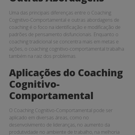
Uma das principais diferenças entre o Coaching
Cognitivo-Comportamental e outras abordagens de
coaching é o foco na identificação e modificação de
padrões de pensamento disfuncionais. Enquanto o
coaching tradicional se concentra mais em metas e
ações, o coaching cognitivo-comportamental trabalha
também na raiz dos problemas.
Aplicações do Coaching
Cognitivo-
Comportamental
O Coaching Cognitivo-Comportamental pode ser
aplicado em diversas áreas, como no
desenvolvimento de lideranças, no aumento da
produtividade no ambiente de trabalho, na melhoria