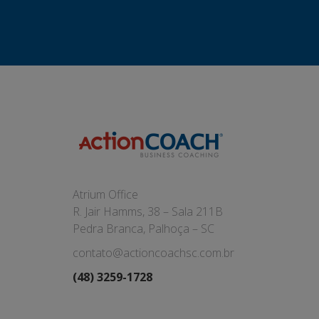
Atrium Office
R. Jair Hamms, 38 – Sala 211B
Pedra Branca, Palhoça – SC
contato@actioncoachsc.com.br
(48) 3259-1728