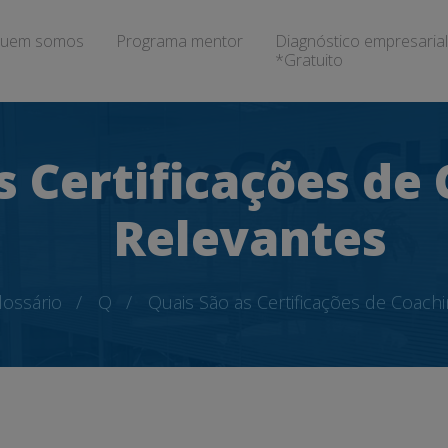
uem somos
Programa mentor
Diagnóstico empresarial
*Gratuito
s Certificações de
Relevantes
lossário
Q
Quais São as Certificações de Coach