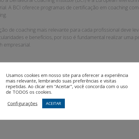
mo a Behavioral Coaching Institute (BCI) e a European Mentor
al. A BCI oferece programas de certificação em coaching co
ng.
cação de coaching mais relevante para cada profissional deve l
icularidades e benefícios, por isso é fundamental realizar uma
h empresarial.
Usamos cookies em nosso site para oferecer a experiência
mais relevante, lembrando suas preferências e visitas
repetidas. Ao clicar em “Aceitar”, você concorda com o uso
de TODOS os cookies.
ão do Tempo
O Que é Coaching
Configurações
ACEITAR