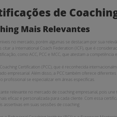
tificações de Coachin
ching Mais Relevantes
sponíveis no mercado, porém algumas se destacam por sua rele
 citar a International Coach Federation (ICF), que é consider
rtificação, como ACC, PCC e MCC, que atestam a competência e 
 Coaching Certification (PCC), que é reconhecida internaciona
ado empresarial. Além disso, a PCC também oferece diferentes
o profissional se especializar em áreas específicas.
ante relevante no mercado de coaching empresarial, pois une
mais eficaz e personalizada para cada cliente. Com essa certi
is assertivas em suas sessões de coaching.