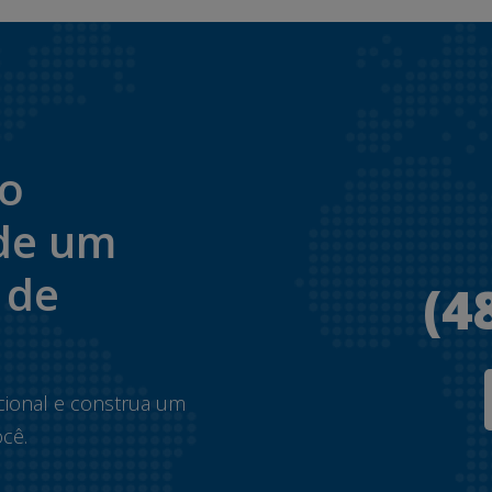
to
de um
 de
(4
.
cional e construa um
cê.