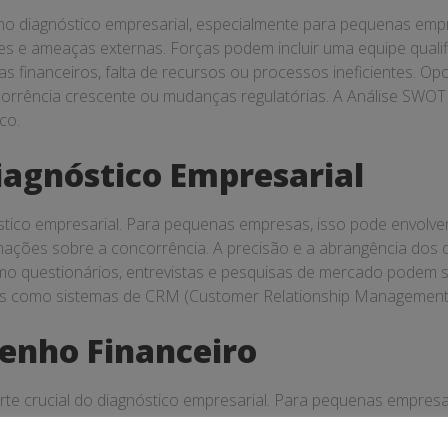
 diagnóstico empresarial, especialmente para pequenas empres
 e ameaças externas. Forças podem incluir uma equipe qualifi
 financeiros, falta de recursos ou processos ineficientes. O
rrência crescente ou mudanças regulatórias. A Análise SWOT 
co.
iagnóstico Empresarial
tico empresarial. Para pequenas empresas, isso pode envolver a
mações sobre a concorrência. A precisão e a abrangência dos 
como questionários, entrevistas e pesquisas de mercado podem s
gias como sistemas de CRM (Customer Relationship Management) p
enho Financeiro
te crucial do diagnóstico empresarial. Para pequenas empresas
uxos de caixa. Indicadores financeiros, como margem de lucro,