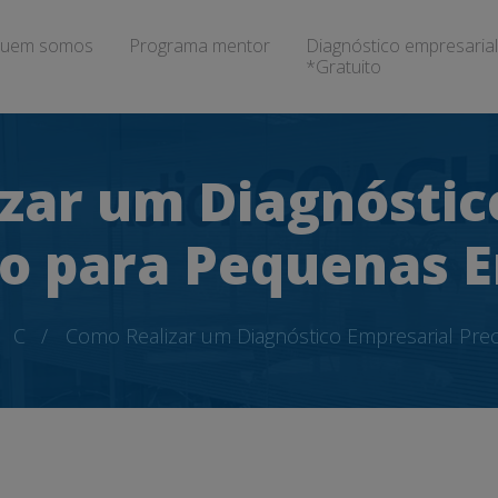
uem somos
Programa mentor
Diagnóstico empresarial
*Gratuito
zar um Diagnóstic
so para Pequenas 
C
Como Realizar um Diagnóstico Empresarial Pr