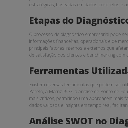
estratégicas, baseadas em dados concretos e an
Etapas do Diagnóstic
O processo de diagnóstico empresarial pode ser 
informações financeiras, operacionais e de mer
principais fatores internos e externos que afet
de satisfação dos clientes e benchmarking com
Ferramentas Utilizad
Existem diversas ferramentas que podem ser util
Pareto, a Matriz BCG, a Análise de Ponto de Equi
mais críticos, permitindo uma abordagem mais fo
dados valiosos e insights em tempo real, facilit
Análise SWOT no Diag