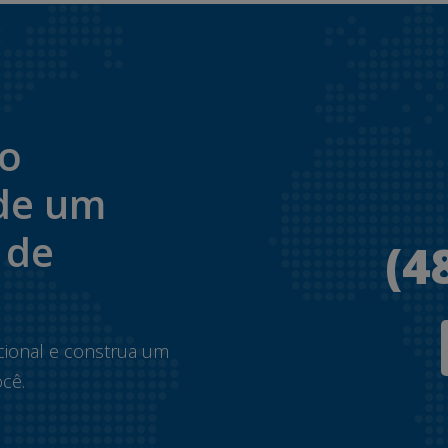
to
de um
 de
(4
.
cional e construa um
cê.