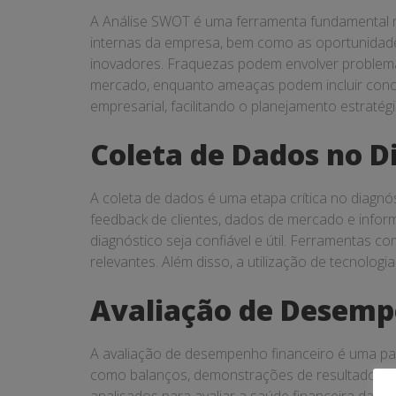
A Análise SWOT é uma ferramenta fundamental no
internas da empresa, bem como as oportunidades
inovadores. Fraquezas podem envolver problemas
mercado, enquanto ameaças podem incluir conco
empresarial, facilitando o planejamento estratégi
Coleta de Dados no D
A coleta de dados é uma etapa crítica no diagnós
feedback de clientes, dados de mercado e infor
diagnóstico seja confiável e útil. Ferramentas 
relevantes. Além disso, a utilização de tecnolo
Avaliação de Desemp
A avaliação de desempenho financeiro é uma par
como balanços, demonstrações de resultados e fl