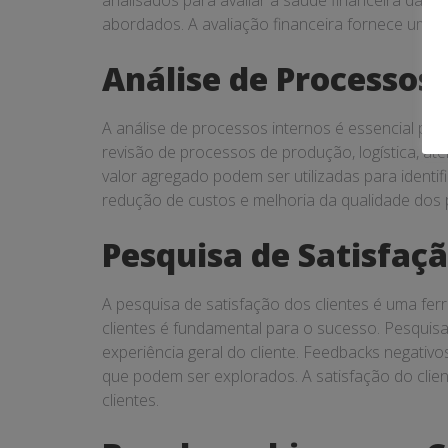
analisados para avaliar a saúde financeira da e
abordados. A avaliação financeira fornece uma 
Análise de Processos
A análise de processos internos é essencial par
revisão de processos de produção, logística, 
valor agregado podem ser utilizadas para identif
redução de custos e melhoria da qualidade dos 
Pesquisa de Satisfaçã
A pesquisa de satisfação dos clientes é uma fe
clientes é fundamental para o sucesso. Pesquisa
experiência geral do cliente. Feedbacks negati
que podem ser explorados. A satisfação do clien
clientes.