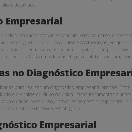
álises detalhadas.
o Empresarial
dividido em várias etapas essenciais. Primeiramente, é necessá
cado. Em seguida, é feita uma análise SWOT (Forças, Fraquezas
am a empresa. Outras etapas incluem a avaliação de processos 
 concorrentes. Cada uma dessas etapas contribui para uma co
as no Diagnóstico Empresar
izadas para realizar um diagnóstico empresarial preciso. Entr
líbrio e a Análise de Fluxo de Caixa. Essas ferramentas ajudam 
cada e eficaz. Além disso, softwares de gestão empresarial e 
ando a tomada de decisões estratégicas.
nóstico Empresarial