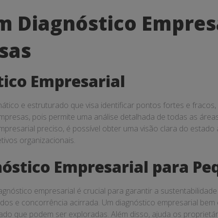
m Diagnóstico Empresa
sas
tico Empresarial
ático e estruturado que visa identificar pontos fortes e frac
presas, pois permite uma análise detalhada de todas as áreas
resarial preciso, é possível obter uma visão clara do estado 
ivos organizacionais.
nóstico Empresarial para P
gnóstico empresarial é crucial para garantir a sustentabilid
dos e concorrência acirrada. Um diagnóstico empresarial bem e
do que podem ser exploradas. Além disso, ajuda os proprietár