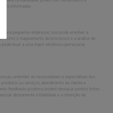
u baixa rentabilidade, podem ser identificados e
isões informadas.
esa. Para pequenas empresas, isso pode envolver a
ntas como o mapeamento de processos e a análise de
s pode levar a uma maior eficiência operacional,
presas, entender as necessidades e expectativas dos
 produtos ou serviços, atendimento ao cliente e
anto feedbacks positivos podem destacar pontos fortes
enciar diretamente a fidelidade e a retenção de