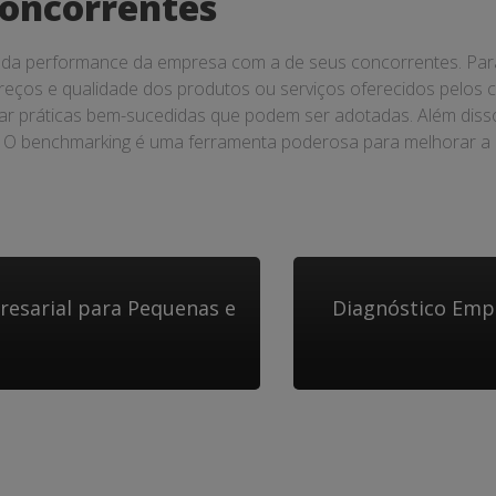
oncorrentes
a performance da empresa com a de seus concorrentes. Para 
 preços e qualidade dos produtos ou serviços oferecidos pelos
icar práticas bem-sucedidas que podem ser adotadas. Além diss
 benchmarking é uma ferramenta poderosa para melhorar a c
resarial para Pequenas e
Diagnóstico Empr