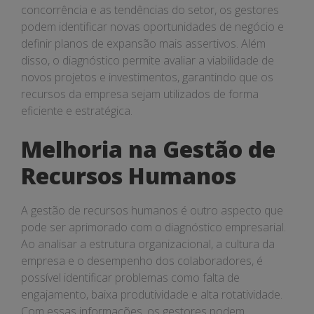
concorrência e as tendências do setor, os gestores
podem identificar novas oportunidades de negócio e
definir planos de expansão mais assertivos. Além
disso, o diagnóstico permite avaliar a viabilidade de
novos projetos e investimentos, garantindo que os
recursos da empresa sejam utilizados de forma
eficiente e estratégica.
Melhoria na Gestão de
Recursos Humanos
A gestão de recursos humanos é outro aspecto que
pode ser aprimorado com o diagnóstico empresarial.
Ao analisar a estrutura organizacional, a cultura da
empresa e o desempenho dos colaboradores, é
possível identificar problemas como falta de
engajamento, baixa produtividade e alta rotatividade.
Com essas informações, os gestores podem