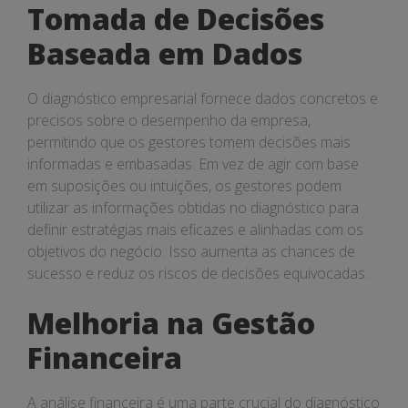
Tomada de Decisões
Baseada em Dados
O diagnóstico empresarial fornece dados concretos e
precisos sobre o desempenho da empresa,
permitindo que os gestores tomem decisões mais
informadas e embasadas. Em vez de agir com base
em suposições ou intuições, os gestores podem
utilizar as informações obtidas no diagnóstico para
definir estratégias mais eficazes e alinhadas com os
objetivos do negócio. Isso aumenta as chances de
sucesso e reduz os riscos de decisões equivocadas.
Melhoria na Gestão
Financeira
A análise financeira é uma parte crucial do diagnóstico