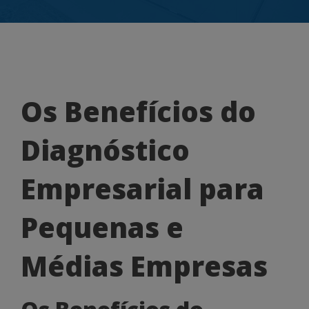
Os
Os Benefícios do
Benefícios
Diagnóstico
do
Diagnóstico
Empresarial para
Empresarial
Pequenas e
para
Pequenas
Médias Empresas
e