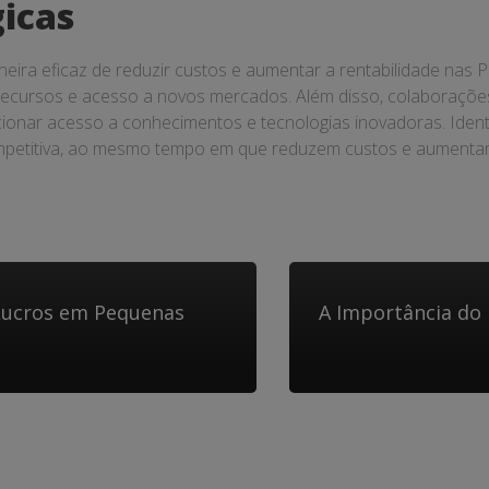
gicas
eira eficaz de reduzir custos e aumentar a rentabilidade nas
cursos e acesso a novos mercados. Além disso, colaborações 
onar acesso a conhecimentos e tecnologias inovadoras. Identif
mpetitiva, ao mesmo tempo em que reduzem custos e aumentam 
 Lucros em Pequenas
A Importância do