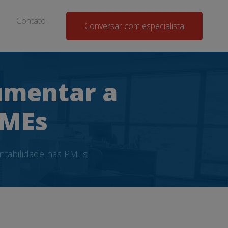
Contato
Conversar com especialista
umentar a
PMEs
ntabilidade nas PMEs