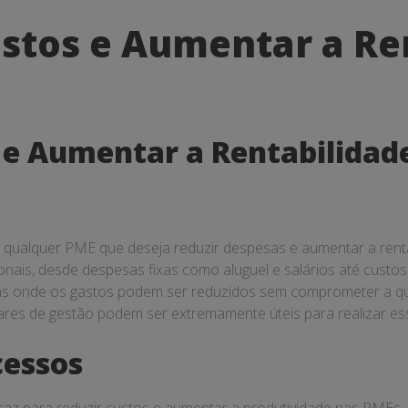
stos e Aumentar a Re
 e Aumentar a Rentabilidad
a qualquer PME que deseja reduzir despesas e aumentar a rentab
nais, desde despesas fixas como aluguel e salários até custos
áreas onde os gastos podem ser reduzidos sem comprometer a qu
res de gestão podem ser extremamente úteis para realizar essa
cessos