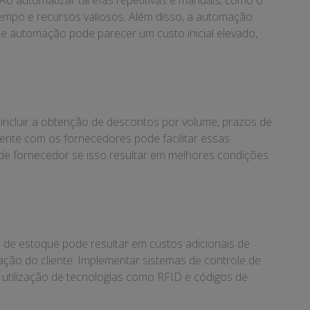
Ao automatizar tarefas repetitivas e manuais, como o
empo e recursos valiosos. Além disso, a automação
e automação pode parecer um custo inicial elevado,
ncluir a obtenção de descontos por volume, prazos de
ente com os fornecedores pode facilitar essas
 de fornecedor se isso resultar em melhores condições
o de estoque pode resultar em custos adicionais de
ação do cliente. Implementar sistemas de controle de
 a utilização de tecnologias como RFID e códigos de