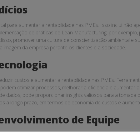
dícios
al para aumentar a rentabilidade nas PMEs. Isso inclui não ap
ementação de práticas de Lean Manufacturing, por exemplo, pod
 disso, promover uma cultura de conscientização ambiental e 
a imagem da empresa perante os clientes e a sociedade.
ecnologia
 reduzir custos e aumentar a rentabilidade nas PMEs. Ferramen
dem otimizar processos, melhorar a eficiência e aumentar a p
se de dados, pode proporcionar insights valiosos para a tomada d
ícios a longo prazo, em termos de economia de custos e aumento
senvolvimento de Equipe
uipe é crucial para aumentar a eficiência e a produtividade n