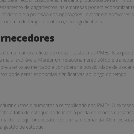
az para reduzir custos e aumentar a produtividade nas PMEs. 
processamento de pagamentos, as empresas podem economizar t
iciência e a precisão das operações. Investir em softwares d
conomia de tempo e dinheiro, são significativos.
ornecedores
é uma maneira eficaz de reduzir custos nas PMEs. Isso pode i
mais favoráveis. Manter um relacionamento sólido e transpar
mpre atento ao mercado e considerar a possibilidade de trocar
tos pode gerar economias significativas ao longo do tempo.
reduzir custos e aumentar a rentabilidade nas PMEs. O excess
to a falta de estoque pode levar à perda de vendas e insatisf
a manter o equilíbrio ideal entre oferta e demanda. Além disso,
da gestão de estoque.