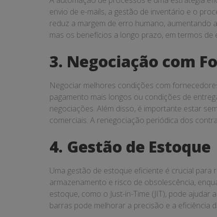
A automação de processos é uma estratégia efic
envio de e-mails, a gestão de inventário e o 
reduz a margem de erro humano, aumentando a ef
mas os benefícios a longo prazo, em termos de e
3. Negociação com F
Negociar melhores condições com fornecedores 
pagamento mais longos ou condições de entrega 
negociações. Além disso, é importante estar se
comerciais. A renegociação periódica dos contra
4. Gestão de Estoque
Uma gestão de estoque eficiente é crucial para 
armazenamento e risco de obsolescência, enquan
estoque, como o Just-in-Time (JIT), pode ajudar 
barras pode melhorar a precisão e a eficiência 