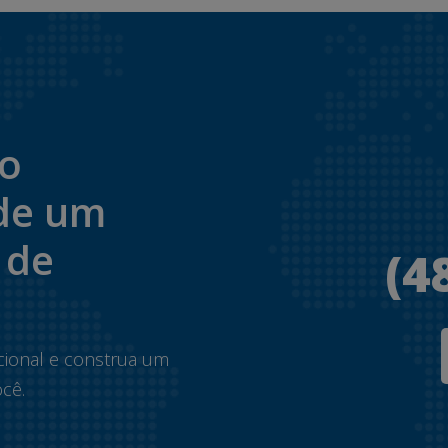
to
de um
 de
(4
.
cional e construa um
cê.