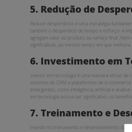
5. Redução de Desper
Reduzir desperdícios é uma estratégia fundament
também o desperdício de tempo e esforço. A impl
agregam valor ao produto ou serviço final. Além
significativas, ao mesmo tempo em que melhora 
6. Investimento em T
Investir em tecnologia é uma maneira eficaz de
sistemas de CRM e plataformas de e-commerce po
emergentes, como inteligência artificial e análi
em tecnologia possa ser significativo, os benef
7. Treinamento e De
Investir no treinamento e desenvolvimento da eq