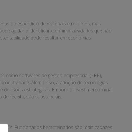
enas o desperdício de materiais e recursos, mas
e ajudar a identificar e eliminar atividades que não
sustentabilidade pode resultar em economias
tas como softwares de gestão empresarial (ERP),
rodutividade. Além disso, a adoção de tecnologias
e decisões estratégicas. Embora o investimento inicial
 de receita, são substanciais.
as PMEs. Funcionários bem treinados são mais capazes