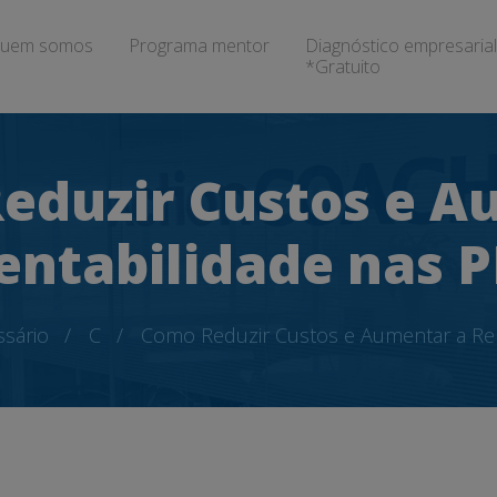
uem somos
Programa mentor
Diagnóstico empresarial
*Gratuito
eduzir Custos e A
entabilidade nas 
ssário
C
Como Reduzir Custos e Aumentar a Re