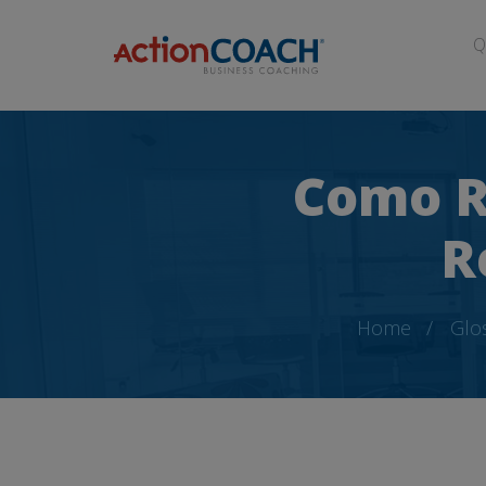
Q
Como R
R
Home
Glo