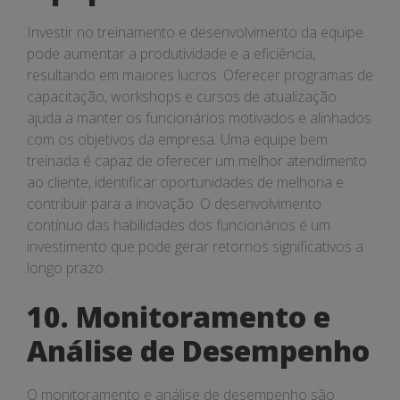
Investir no treinamento e desenvolvimento da equipe
pode aumentar a produtividade e a eficiência,
resultando em maiores lucros. Oferecer programas de
capacitação, workshops e cursos de atualização
ajuda a manter os funcionários motivados e alinhados
com os objetivos da empresa. Uma equipe bem
treinada é capaz de oferecer um melhor atendimento
ao cliente, identificar oportunidades de melhoria e
contribuir para a inovação. O desenvolvimento
contínuo das habilidades dos funcionários é um
investimento que pode gerar retornos significativos a
longo prazo.
10. Monitoramento e
Análise de Desempenho
O monitoramento e análise de desempenho são