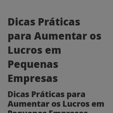
Dicas
Dicas Práticas
Práticas
para Aumentar os
para
Aumentar
Lucros em
os
Pequenas
Lucros
em
Empresas
Pequenas
Dicas Práticas para
Empresas
Aumentar os Lucros em