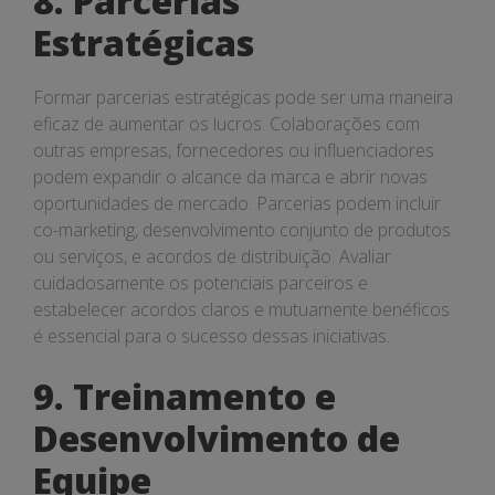
8. Parcerias
Estratégicas
Formar parcerias estratégicas pode ser uma maneira
eficaz de aumentar os lucros. Colaborações com
outras empresas, fornecedores ou influenciadores
podem expandir o alcance da marca e abrir novas
oportunidades de mercado. Parcerias podem incluir
co-marketing, desenvolvimento conjunto de produtos
ou serviços, e acordos de distribuição. Avaliar
cuidadosamente os potenciais parceiros e
estabelecer acordos claros e mutuamente benéficos
é essencial para o sucesso dessas iniciativas.
9. Treinamento e
Desenvolvimento de
Equipe