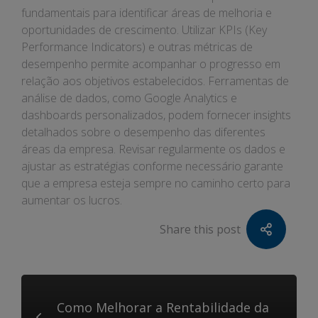
fundamentais para identificar áreas de melhoria e
oportunidades de crescimento. Utilizar KPIs (Key
Performance Indicators) e outras métricas de
desempenho permite acompanhar o progresso em
relação aos objetivos estabelecidos. Ferramentas de
análise de dados, como Google Analytics e
dashboards personalizados, podem fornecer insights
detalhados sobre o desempenho das diferentes
áreas da empresa. Revisar regularmente os dados e
ajustar as estratégias conforme necessário garante
que a empresa esteja sempre no caminho certo para
aumentar os lucros.
Share this post
Como Melhorar a Rentabilidade da