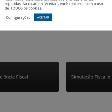
repetidas. Ao clicar em “Aceitar”, você concorda com o uso
nha um papel fundamental na gestão de uma empresa. Ela forne
de TODOS os cookies.
ase em dados concretos. Além disso, a contabilidade gerencial
Configurações
ACEITAR
ciência Fiscal
Simulação Fiscal 