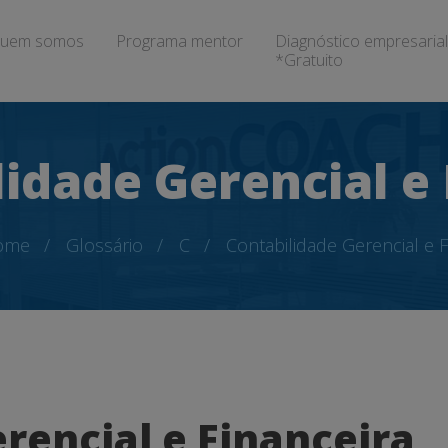
uem somos
Programa mentor
Diagnóstico empresarial
*Gratuito
lidade Gerencial e
ome
Glossário
C
Contabilidade Gerencial e F
rencial e Financeira