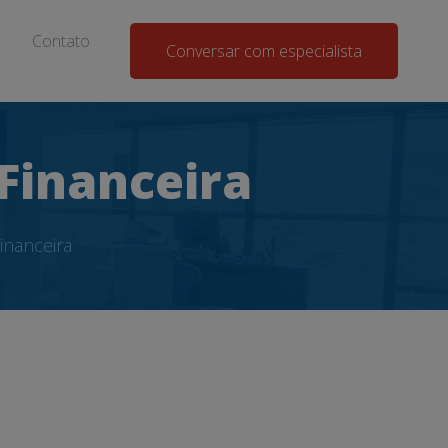
Contato
Conversar com especialista
 Financeira
inanceira