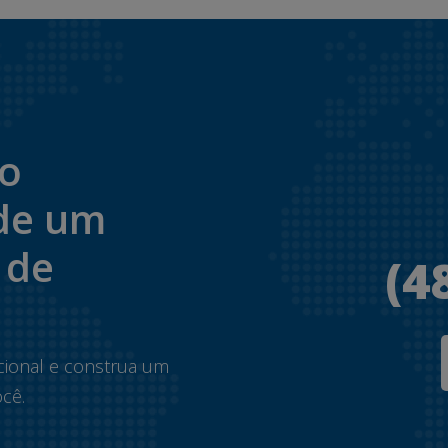
to
de um
 de
(4
.
cional e construa um
cê.