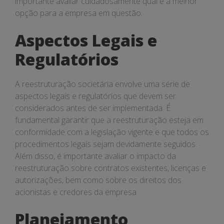
importante avaliar cuidadosamente qual é a melhor
opção para a empresa em questão.
Aspectos Legais e
Regulatórios
A reestruturação societária envolve uma série de
aspectos legais e regulatórios que devem ser
considerados antes de ser implementada. É
fundamental garantir que a reestruturação esteja em
conformidade com a legislação vigente e que todos os
procedimentos legais sejam devidamente seguidos.
Além disso, é importante avaliar o impacto da
reestruturação sobre contratos existentes, licenças e
autorizações, bem como sobre os direitos dos
acionistas e credores da empresa.
Planejamento