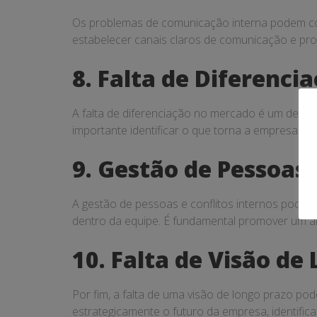
Os problemas de comunicação interna podem comp
estabelecer canais claros de comunicação e pro
8. Falta de Diferenc
A falta de diferenciação no mercado é um desaf
importante identificar o que torna a empresa úni
9. Gestão de Pessoas 
A gestão de pessoas e conflitos internos pode s
dentro da equipe. É fundamental promover um amb
10. Falta de Visão de
Por fim, a falta de uma visão de longo prazo pod
estrategicamente o futuro da empresa, identifi