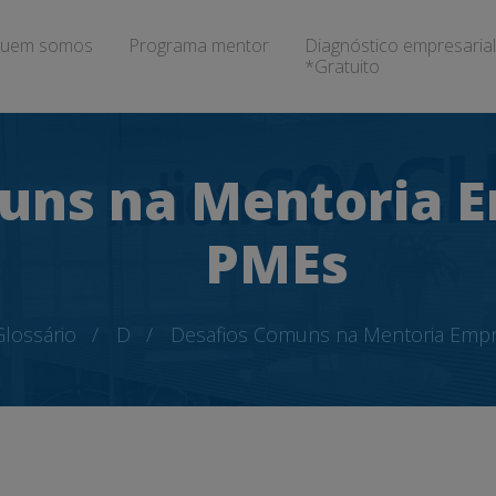
uem somos
Programa mentor
Diagnóstico empresarial
*Gratuito
uns na Mentoria E
PMEs
Glossário
D
Desafios Comuns na Mentoria Empr