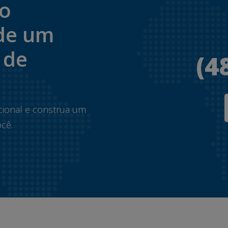
to
de um
 de
(4
.
cional e construa um
cê.