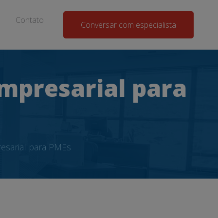
Contato
Conversar com especialista
mpresarial para
esarial para PMEs