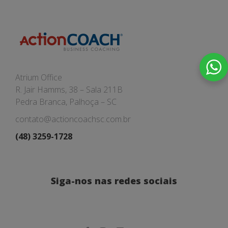
Atrium Office
R. Jair Hamms, 38 – Sala 211B
Pedra Branca, Palhoça – SC
contato@actioncoachsc.com.br
(48) 3259-1728
Siga-nos nas redes sociais