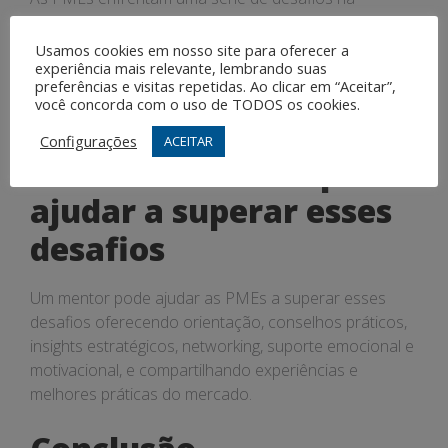
orientação estratégica, como falta de recursos,
concorrência acirrada, mudanças no mercado,
Usamos cookies em nosso site para oferecer a
experiência mais relevante, lembrando suas
dificuldades de gestão e tomada de decisões, e falta
preferências e visitas repetidas. Ao clicar em “Aceitar”,
de experiência e conhecimento em estratégias de
você concorda com o uso de TODOS os cookies.
negócios.
Configurações
ACEITAR
Como um Mentor pode
ajudar a superar esses
desafios
Um mentor pode ajudar as PMEs a superar esses
desafios oferecendo orientação, conselhos práticos,
insights estratégicos, networking, suporte emocional e
motivacional, e compartilhando experiências e
melhores práticas do mercado.