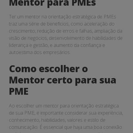
Mentor para PMEs
Ter um mentor na orientação estratégica de PMEs
traz uma série de benefícios, como aceleração do
crescimento, redução de erros e falhas, ampliação da
visão de negócios, desenvolvimento de habilidades de
liderança e gestão, e aumento da confiança e
autoestima dos empresários.
Como escolher o
Mentor certo para sua
PME
Ao escolher um mentor para orientação estratégica
de sua PME, é importante considerar sua experiência,
conhecimento, habilidades, valores e estilo de
comunicação. É essencial que haja uma boa conexão