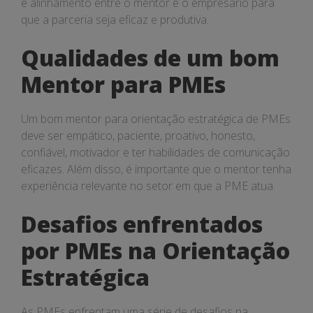
e alinhamento entre o mentor e o empresário para
que a parceria seja eficaz e produtiva.
Qualidades de um bom
Mentor para PMEs
Um bom mentor para orientação estratégica de PMEs
deve ser empático, paciente, proativo, honesto,
confiável, motivador e ter habilidades de comunicação
eficazes. Além disso, é importante que o mentor tenha
experiência relevante no setor em que a PME atua.
Desafios enfrentados
por PMEs na Orientação
Estratégica
As PMEs enfrentam uma série de desafios na