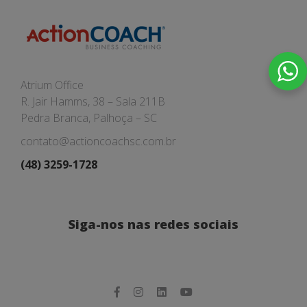
Atrium Office
R. Jair Hamms, 38 – Sala 211B
Pedra Branca, Palhoça – SC
contato@actioncoachsc.com.br
(48) 3259-1728
Siga-nos nas redes sociais