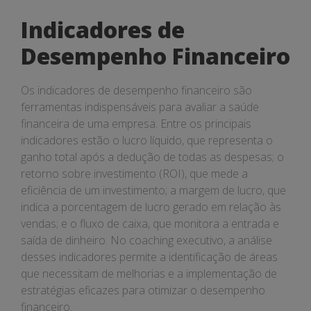
Indicadores de
Desempenho Financeiro
Os indicadores de desempenho financeiro são
ferramentas indispensáveis para avaliar a saúde
financeira de uma empresa. Entre os principais
indicadores estão o lucro líquido, que representa o
ganho total após a dedução de todas as despesas; o
retorno sobre investimento (ROI), que mede a
eficiência de um investimento; a margem de lucro, que
indica a porcentagem de lucro gerado em relação às
vendas; e o fluxo de caixa, que monitora a entrada e
saída de dinheiro. No coaching executivo, a análise
desses indicadores permite a identificação de áreas
que necessitam de melhorias e a implementação de
estratégias eficazes para otimizar o desempenho
financeiro.