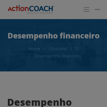
Desempenho financeiro
Home
Glossário
D
Desempenho financeiro
Desempenho
Desempenho