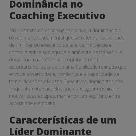
Dominância no
Coaching Executivo
No contexto do coaching executivo, a dominância é
um conceito fundamental que se refere à capacidade
de um líder ou executivo de exercer influência e
controle sobre sua equipe e ambiente de trabalho. A
dominância não deve ser confundida com
autoritarismo; trata-se de uma habilidade refinada que
envolve assertividade, confiança e a capacidade de
tomar decisões eficazes. Executivos dominantes são
frequentemente aqueles que conseguem inspirar e
motivar suas equipes, mantendo um equilíbrio entre
autoridade e empatia.
Características de um
Líder Dominante