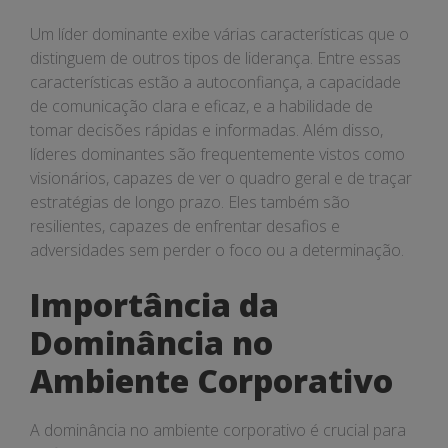
Um líder dominante exibe várias características que o
distinguem de outros tipos de liderança. Entre essas
características estão a autoconfiança, a capacidade
de comunicação clara e eficaz, e a habilidade de
tomar decisões rápidas e informadas. Além disso,
líderes dominantes são frequentemente vistos como
visionários, capazes de ver o quadro geral e de traçar
estratégias de longo prazo. Eles também são
resilientes, capazes de enfrentar desafios e
adversidades sem perder o foco ou a determinação.
Importância da
Dominância no
Ambiente Corporativo
A dominância no ambiente corporativo é crucial para