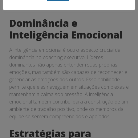
confiança com suas equipes.
Dominância e
Inteligência Emocional
A inteligência emocional é outro aspecto crucial da
dominância no coaching executivo. Líderes
dominantes não apenas entendem suas próprias
emoções, mas também são capazes de reconhecer e
gerenciar as emoções dos outros. Essa habilidade
permite que eles naveguem em situações complexas e
mantenham a calma sob pressão. A inteligência
emocional também contribui para a construção de um
ambiente de trabalho positivo, onde os membros da
equipe se sentem compreendidos e apoiados.
Estratégias para