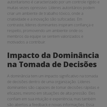
autoritarismo é caracterizado por um controle rígido e
muitas vezes opressivo. Líderes autoritários podem
criar um ambiente de trabalho tóxico, onde a
criatividade e a inovação são sufocadas. Em
contraste, líderes dominantes inspiram confiança e
respeito, promovendo um ambiente onde os
membros da equipe se sentem valorizados e
motivados a contribuir.
Impacto da Dominância
na Tomada de Decisões
A dominância tem um impacto significativo na tomada
de decisões dentro de uma organização. Líderes
dominantes são capazes de tomar decisões rápidas e
eficazes, mesmo em situações de alta pressão. Eles
confiam em sua intuição e experiência, mas também
são abertos a feedback e novas informações. Essa