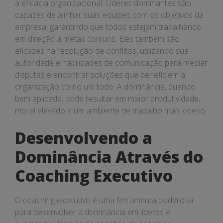
a eficácia organizacional. Líderes dominantes são
capazes de alinhar suas equipes com os objetivos da
empresa, garantindo que todos estejam trabalhando
em direção a metas comuns. Eles também são
eficazes na resolução de conflitos, utilizando sua
autoridade e habilidades de comunicação para mediar
disputas e encontrar soluções que beneficiem a
organização como um todo. A dominância, quando
bem aplicada, pode resultar em maior produtividade,
moral elevado e um ambiente de trabalho mais coeso.
Desenvolvendo a
Dominância Através do
Coaching Executivo
O coaching executivo é uma ferramenta poderosa
para desenvolver a dominância em líderes e