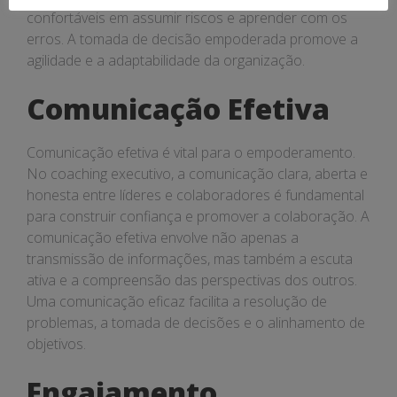
confortáveis em assumir riscos e aprender com os
erros. A tomada de decisão empoderada promove a
agilidade e a adaptabilidade da organização.
Comunicação Efetiva
Comunicação efetiva é vital para o empoderamento.
No coaching executivo, a comunicação clara, aberta e
honesta entre líderes e colaboradores é fundamental
para construir confiança e promover a colaboração. A
comunicação efetiva envolve não apenas a
transmissão de informações, mas também a escuta
ativa e a compreensão das perspectivas dos outros.
Uma comunicação eficaz facilita a resolução de
problemas, a tomada de decisões e o alinhamento de
objetivos.
Engajamento