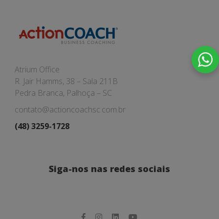
Atrium Office
R. Jair Hamms, 38 – Sala 211B
Pedra Branca, Palhoça – SC
contato@actioncoachsc.com.br
(48) 3259-1728
Siga-nos nas redes sociais