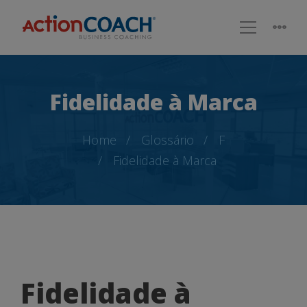
Fidelidade à Marca
Home
Glossário
F
Fidelidade à Marca
Fidelidade
Fidelidade à