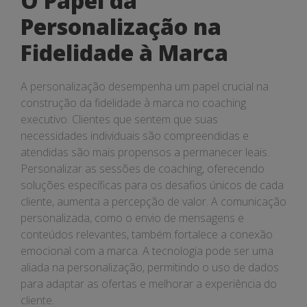
O Papel da
Personalização na
Fidelidade à Marca
A personalização desempenha um papel crucial na
construção da fidelidade à marca no coaching
executivo. Clientes que sentem que suas
necessidades individuais são compreendidas e
atendidas são mais propensos a permanecer leais.
Personalizar as sessões de coaching, oferecendo
soluções específicas para os desafios únicos de cada
cliente, aumenta a percepção de valor. A comunicação
personalizada, como o envio de mensagens e
conteúdos relevantes, também fortalece a conexão
emocional com a marca. A tecnologia pode ser uma
aliada na personalização, permitindo o uso de dados
para adaptar as ofertas e melhorar a experiência do
cliente.