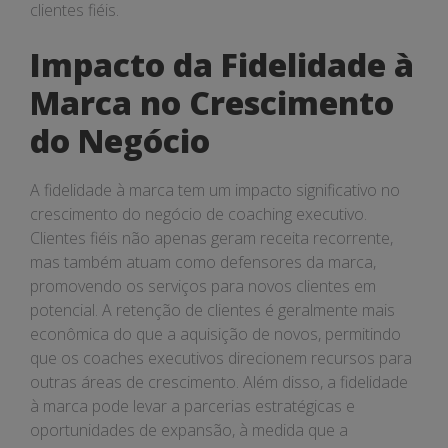
clientes fiéis.
Impacto da Fidelidade à
Marca no Crescimento
do Negócio
A fidelidade à marca tem um impacto significativo no
crescimento do negócio de coaching executivo.
Clientes fiéis não apenas geram receita recorrente,
mas também atuam como defensores da marca,
promovendo os serviços para novos clientes em
potencial. A retenção de clientes é geralmente mais
econômica do que a aquisição de novos, permitindo
que os coaches executivos direcionem recursos para
outras áreas de crescimento. Além disso, a fidelidade
à marca pode levar a parcerias estratégicas e
oportunidades de expansão, à medida que a