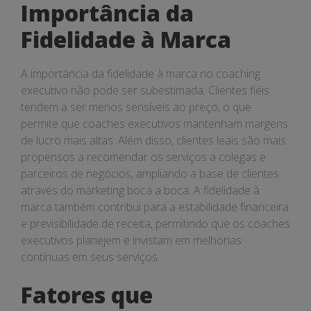
Importância da
Fidelidade à Marca
A importância da fidelidade à marca no coaching
executivo não pode ser subestimada. Clientes fiéis
tendem a ser menos sensíveis ao preço, o que
permite que coaches executivos mantenham margens
de lucro mais altas. Além disso, clientes leais são mais
propensos a recomendar os serviços a colegas e
parceiros de negócios, ampliando a base de clientes
através do marketing boca a boca. A fidelidade à
marca também contribui para a estabilidade financeira
e previsibilidade de receita, permitindo que os coaches
executivos planejem e invistam em melhorias
contínuas em seus serviços.
Fatores que