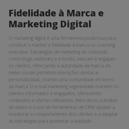
Fidelidade à Marca e
Marketing Digital
O marketing digital é uma ferramenta poderosa para
construir e manter a fidelidade à marca no coaching
executivo. Estratégias de marketing de conteúdo,
como blogs, webinars e e-books, educam e engajam
os clientes, reforçando a autoridade da marca. As
redes sociais permitem interações diretas e
personalizadas, criando uma comunidade em torno
da marca. O e-mail marketing segmentado mantém os
clientes informados e engajados, oferecendo
conteúdos e ofertas relevantes. Além disso, a análise
de dados e o uso de ferramentas de CRM ajudam a
monitorar o comportamento dos clientes e a adaptar
as estratégias para aumentar a lealdade.