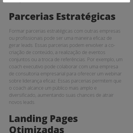
serviços.
Parcerias Estratégicas
Formar parcerias estratégicas com outras empresas
ou profissionais pode ser uma maneira eficaz de
gerar leads. Essas parcerias podem envolver a co-
criação de conteúdo, a realização de eventos
conjuntos ou a troca de referências. Por exemplo, um
coach executivo pode colaborar com uma empresa
de consultoria empresarial para oferecer um webinar
sobre liderança eficaz. Essas parcerias permitem que
o coach alcance um público mais amplo e
diversificado, aumentando suas chances de atrair
novos leads.
Landing Pages
Otimizadas