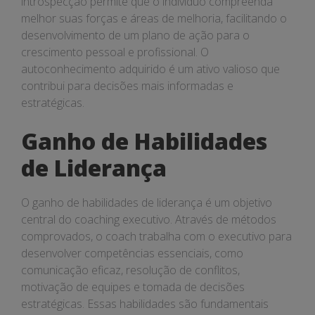
introspecção permite que o indivíduo compreenda
melhor suas forças e áreas de melhoria, facilitando o
desenvolvimento de um plano de ação para o
crescimento pessoal e profissional. O
autoconhecimento adquirido é um ativo valioso que
contribui para decisões mais informadas e
estratégicas.
Ganho de Habilidades
de Liderança
O ganho de habilidades de liderança é um objetivo
central do coaching executivo. Através de métodos
comprovados, o coach trabalha com o executivo para
desenvolver competências essenciais, como
comunicação eficaz, resolução de conflitos,
motivação de equipes e tomada de decisões
estratégicas. Essas habilidades são fundamentais