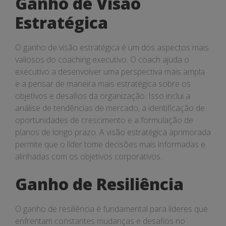
Ganho de Visão
Estratégica
O ganho de visão estratégica é um dos aspectos mais
valiosos do coaching executivo. O coach ajuda o
executivo a desenvolver uma perspectiva mais ampla
e a pensar de maneira mais estratégica sobre os
objetivos e desafios da organização. Isso inclui a
análise de tendências de mercado, a identificação de
oportunidades de crescimento e a formulação de
planos de longo prazo. A visão estratégica aprimorada
permite que o líder tome decisões mais informadas e
alinhadas com os objetivos corporativos.
Ganho de Resiliência
O ganho de resiliência é fundamental para líderes que
enfrentam constantes mudanças e desafios no