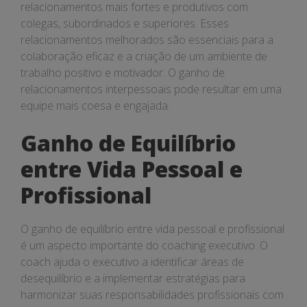
relacionamentos mais fortes e produtivos com
colegas, subordinados e superiores. Esses
relacionamentos melhorados são essenciais para a
colaboração eficaz e a criação de um ambiente de
trabalho positivo e motivador. O ganho de
relacionamentos interpessoais pode resultar em uma
equipe mais coesa e engajada.
Ganho de Equilíbrio
entre Vida Pessoal e
Profissional
O ganho de equilíbrio entre vida pessoal e profissional
é um aspecto importante do coaching executivo. O
coach ajuda o executivo a identificar áreas de
desequilíbrio e a implementar estratégias para
harmonizar suas responsabilidades profissionais com