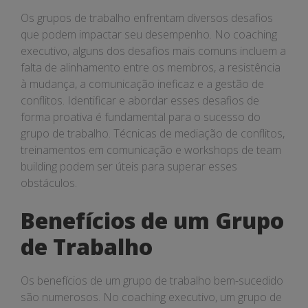
Os grupos de trabalho enfrentam diversos desafios
que podem impactar seu desempenho. No coaching
executivo, alguns dos desafios mais comuns incluem a
falta de alinhamento entre os membros, a resistência
à mudança, a comunicação ineficaz e a gestão de
conflitos. Identificar e abordar esses desafios de
forma proativa é fundamental para o sucesso do
grupo de trabalho. Técnicas de mediação de conflitos,
treinamentos em comunicação e workshops de team
building podem ser úteis para superar esses
obstáculos.
Benefícios de um Grupo
de Trabalho
Os benefícios de um grupo de trabalho bem-sucedido
são numerosos. No coaching executivo, um grupo de