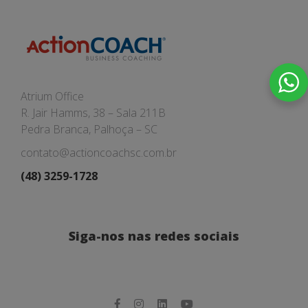
Atrium Office
R. Jair Hamms, 38 – Sala 211B
Pedra Branca, Palhoça – SC
contato@actioncoachsc.com.br
(48) 3259-1728
Siga-nos nas redes sociais