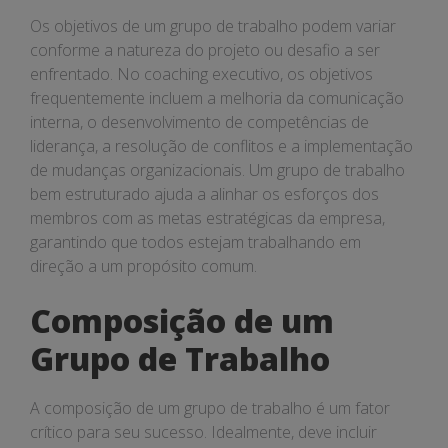
Os objetivos de um grupo de trabalho podem variar
conforme a natureza do projeto ou desafio a ser
enfrentado. No coaching executivo, os objetivos
frequentemente incluem a melhoria da comunicação
interna, o desenvolvimento de competências de
liderança, a resolução de conflitos e a implementação
de mudanças organizacionais. Um grupo de trabalho
bem estruturado ajuda a alinhar os esforços dos
membros com as metas estratégicas da empresa,
garantindo que todos estejam trabalhando em
direção a um propósito comum.
Composição de um
Grupo de Trabalho
A composição de um grupo de trabalho é um fator
crítico para seu sucesso. Idealmente, deve incluir