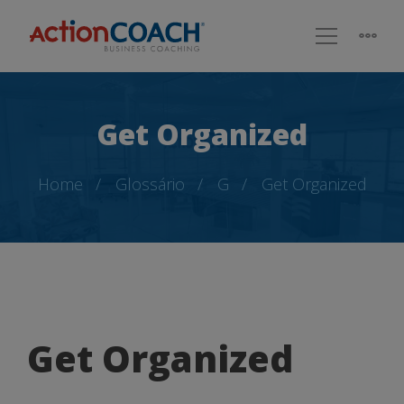
Get Organized
Home
Glossário
G
Get Organized
Get
Get Organized
Organized