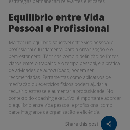
estratégias permaneçam relevantes e eficazes.
Equilíbrio entre Vida
Pessoal e Profissional
Manter um equilíbrio saudável entre vida pessoal e
profissional é fundamental para a organização e o
bem-estar geral. Técnicas como a definição de limites
claros entre o trabalho e o tempo pessoal, e a prática
de atividades de autocuidado, podem ser
recomendadas. Ferramentas como aplicativos de
meditação ou exercícios físicos podem ajudar a
reduzir o estresse e aumentar a produtividade. No
contexto do coaching executivo, é importante abordar
o equilíbrio entre vida pessoal e profissional como
parte integrante da organização e eficiência.
Share this post