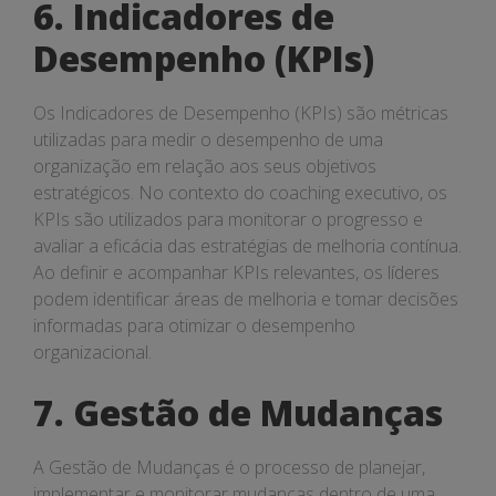
6. Indicadores de
Desempenho (KPIs)
Os Indicadores de Desempenho (KPIs) são métricas
utilizadas para medir o desempenho de uma
organização em relação aos seus objetivos
estratégicos. No contexto do coaching executivo, os
KPIs são utilizados para monitorar o progresso e
avaliar a eficácia das estratégias de melhoria contínua.
Ao definir e acompanhar KPIs relevantes, os líderes
podem identificar áreas de melhoria e tomar decisões
informadas para otimizar o desempenho
organizacional.
7. Gestão de Mudanças
A Gestão de Mudanças é o processo de planejar,
implementar e monitorar mudanças dentro de uma