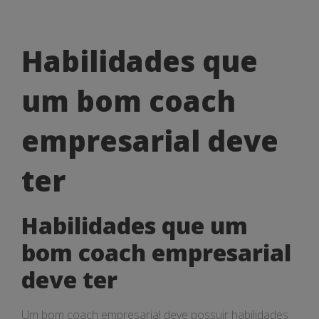
Habilidades
Habilidades que
que
um bom coach
um
bom
empresarial deve
coach
ter
empresarial
deve
Habilidades que um
ter
bom coach empresarial
deve ter
Um bom coach empresarial deve possuir habilidades