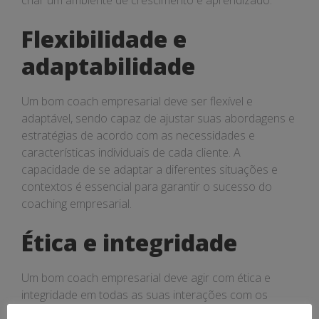
criar um ambiente de crescimento e aprendizado.
Flexibilidade e
adaptabilidade
Um bom coach empresarial deve ser flexível e
adaptável, sendo capaz de ajustar suas abordagens e
estratégias de acordo com as necessidades e
características individuais de cada cliente. A
capacidade de se adaptar a diferentes situações e
contextos é essencial para garantir o sucesso do
coaching empresarial.
Ética e integridade
Um bom coach empresarial deve agir com ética e
integridade em todas as suas interações com os
clientes, respeitando os valores e princípios morais