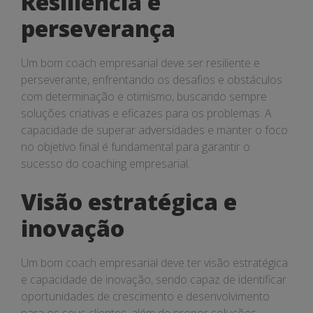
Resiliência e
perseverança
Um bom coach empresarial deve ser resiliente e
perseverante, enfrentando os desafios e obstáculos
com determinação e otimismo, buscando sempre
soluções criativas e eficazes para os problemas. A
capacidade de superar adversidades e manter o foco
no objetivo final é fundamental para garantir o
sucesso do coaching empresarial.
Visão estratégica e
inovação
Um bom coach empresarial deve ter visão estratégica
e capacidade de inovação, sendo capaz de identificar
oportunidades de crescimento e desenvolvimento