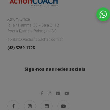
Atrium Office
R. Jair Hamms, 38 – Sala 211B
Pedra Branca, Palhoça – SC
contato@actioncoachsc.com.br
(48) 3259-1728
Siga-nos nas redes sociais