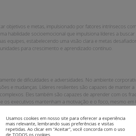
ar objetivos e metas, impulsionado por fatores intrínsecos co
uma habilidade socioemocional que impulsiona líderes a busca
as equipes, estabelecendo uma visão clara e metas desafiador
tunidades para crescimento e aprendizado contínuo.
amente de dificuldades e adversidades. No ambiente corporativo
ões e mudanças. Líderes resilientes são capazes de manter a 
 complexos. Eles também são capazes de aprender com os fraca
e que os executivos mantenham a motivação e o foco, mesmo em 
Usamos cookies em nosso site para oferecer a experiência
mais relevante, lembrando suas preferências e visitas
repetidas. Ao clicar em “Aceitar”, você concorda com o uso
r informações de maneira clara e compreensível, bem como ouvi
de TODOS os cookies.