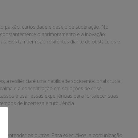
mo paixão, curiosidade e desejo de superação. No
r constantemente o aprimoramento e a inovação.
as. Eles também são resilientes diante de obstáculos e
, a resiliência é uma habilidade socioemocional crucial
calma e a concentração em situações de crise,
ssos e usar essas experiências para fortalecer suas
tempos de incerteza e turbulência.
r e entender os outros. Para executivos, a comunicação