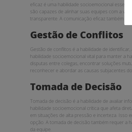
eficaz é uma habilidade socioemocional essenci
são capazes de alinhar suas equipes com a visão
transparente. A comunicação eficaz também envo
Gestão de Conflitos
Gestão de conflitos é a habilidade de identifica
habilidade socioemocional vital para manter a 
disputas entre colegas, encontrar soluções mutu
reconhecer e abordar as causas subjacentes do
Tomada de Decisão
Tomada de decisão é a habilidade de avaliar inf
habilidade socioemocional crítica que afeta di
em situações de alta pressão e incerteza. Isso e
opção. A tomada de decisão também requer a ha
da equipe.