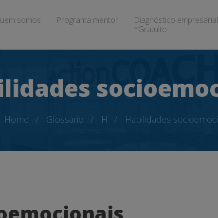
uem somos
Programa mentor
Diagnóstico empresarial
*Gratuito
ilidades socioemoc
Home
Glossário
H
Habilidades socioemoci
ioemocionais