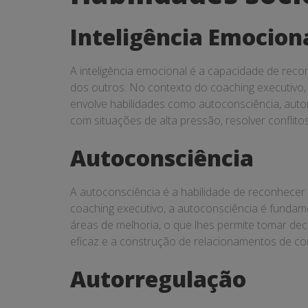
socioemocionais
Inteligência Emocion
A inteligência emocional é a capacidade de rec
dos outros. No contexto do coaching executivo, a
envolve habilidades como autoconsciência, autor
com situações de alta pressão, resolver conflito
Autoconsciência
A autoconsciência é a habilidade de reconhece
coaching executivo, a autoconsciência é fundame
áreas de melhoria, o que lhes permite tomar dec
eficaz e a construção de relacionamentos de co
Autorregulação