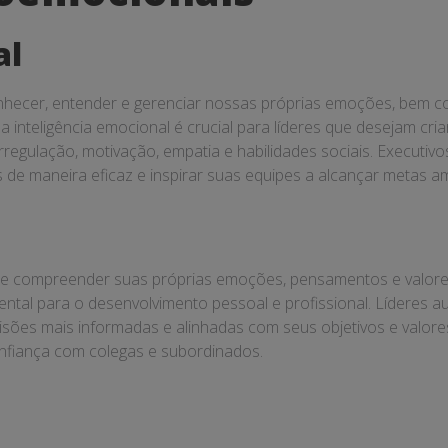
al
onhecer, entender e gerenciar nossas próprias emoções, bem 
 inteligência emocional é crucial para líderes que desejam cria
regulação, motivação, empatia e habilidades sociais. Executivos
s de maneira eficaz e inspirar suas equipes a alcançar metas a
r e compreender suas próprias emoções, pensamentos e valor
ntal para o desenvolvimento pessoal e profissional. Líderes a
isões mais informadas e alinhadas com seus objetivos e valores
nfiança com colegas e subordinados.