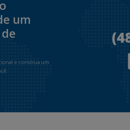
to
de um
 de
(4
.
cional e construa um
cê.