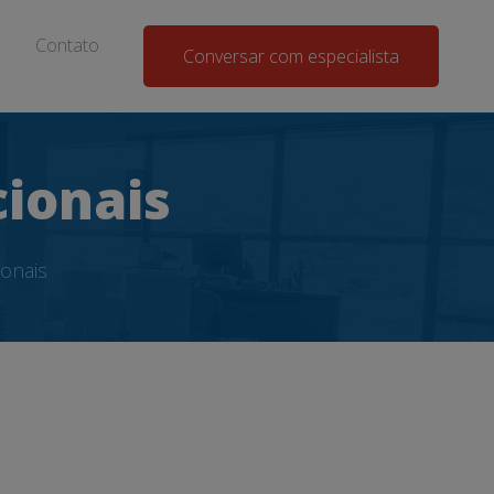
Contato
Conversar com especialista
ionais
onais