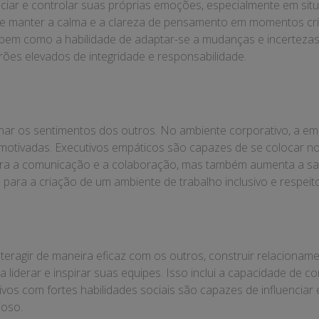
iar e controlar suas próprias emoções, especialmente em situa
te manter a calma e a clareza de pensamento em momentos crític
, bem como a habilidade de adaptar-se a mudanças e incertezas
es elevados de integridade e responsabilidade.
har os sentimentos dos outros. No ambiente corporativo, a em
e motivadas. Executivos empáticos são capazes de se colocar 
ora a comunicação e a colaboração, mas também aumenta a sat
 para a criação de um ambiente de trabalho inclusivo e respeit
teragir de maneira eficaz com os outros, construir relacionam
a liderar e inspirar suas equipes. Isso inclui a capacidade de c
ivos com fortes habilidades sociais são capazes de influenciar 
ioso.