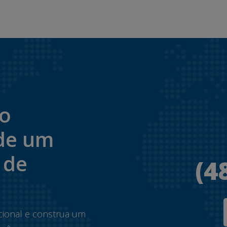
to
de um
 de
(4
.
cional e construa um