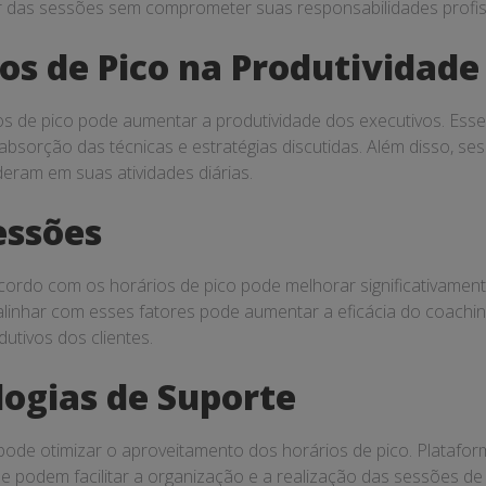
ar das sessões sem comprometer suas responsabilidades profis
os de Pico na Produtividade
os de pico pode aumentar a produtividade dos executivos. Ess
 absorção das técnicas e estratégias discutidas. Além disso, s
eram em suas atividades diárias.
essões
ordo com os horários de pico pode melhorar significativament
alinhar com esses fatores pode aumentar a eficácia do coaching
utivos dos clientes.
ogias de Suporte
pode otimizar o aproveitamento dos horários de pico. Platafor
e podem facilitar a organização e a realização das sessões d