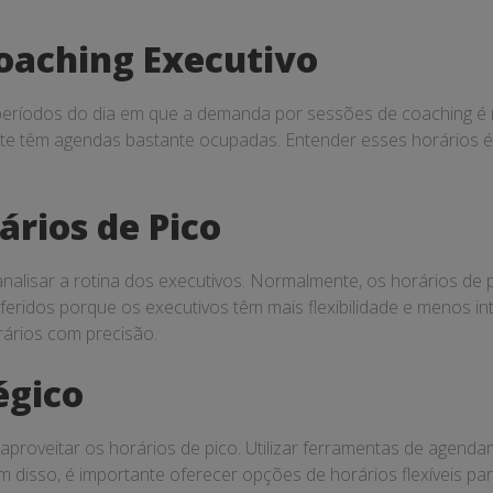
Coaching Executivo
períodos do dia em que a demanda por sessões de coaching é m
nte têm agendas bastante ocupadas. Entender esses horários é
ários de Pico
l analisar a rotina dos executivos. Normalmente, os horários de
referidos porque os executivos têm mais flexibilidade e menos
rários com precisão.
égico
proveitar os horários de pico. Utilizar ferramentas de agenda
ém disso, é importante oferecer opções de horários flexíveis p