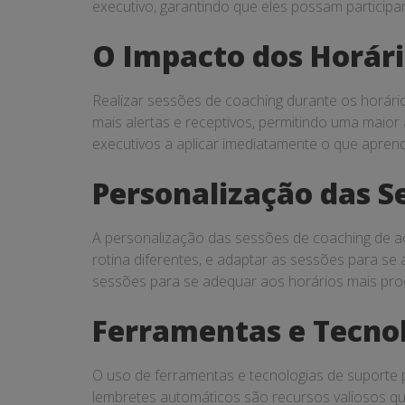
executivo, garantindo que eles possam particip
O Impacto dos Horári
Realizar sessões de coaching durante os horári
mais alertas e receptivos, permitindo uma maior
executivos a aplicar imediatamente o que aprend
Personalização das S
A personalização das sessões de coaching de ac
rotina diferentes, e adaptar as sessões para se 
sessões para se adequar aos horários mais prod
Ferramentas e Tecnol
O uso de ferramentas e tecnologias de suporte 
lembretes automáticos são recursos valiosos qu