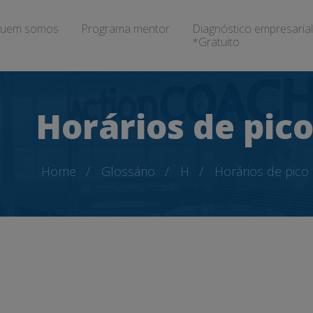
uem somos
Programa mentor
Diagnóstico empresarial
*Gratuito
Horários de pic
Home
Glossário
H
Horários de pico