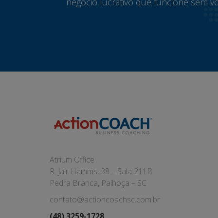
negócio lucrativo que funcione sem vo
Atrium Office
R. Jair Hamms, 38 – Sala 211B
Pedra Branca, Palhoça – SC
contato@actioncoachsc.com.br
(48) 3259-1728