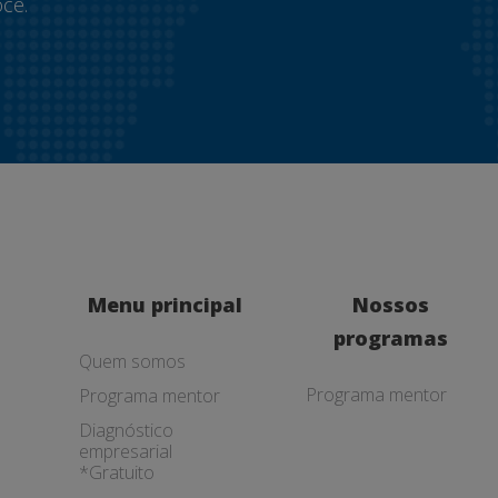
cê.
Menu principal
Nossos
programas
Quem somos
Programa mentor
Programa mentor
Diagnóstico
empresarial
*Gratuito