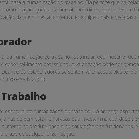
tal para a humanização do trabalho. Ela permite que os colab
a comunicação ajuda a evitar mal-entendidos e promove um flu
ção clara e honesta tendem a ter equipes mais engajadas e mo
orador
ial da humanização do trabalho. Isso inclui reconhecer e reco
e desenvolvimento profissional. A valorização pode ser demons
Quando os colaboradores se sentem valorizados, eles tendem
utivo e satisfatório.
 Trabalho
e essencial da humanização do trabalho. Ela abrange aspectos
 programas de bem-estar. Empresas que investem na qualidade 
m aumento na produtividade e na satisfação dos funcionários.
go prazo de qualquer organização.