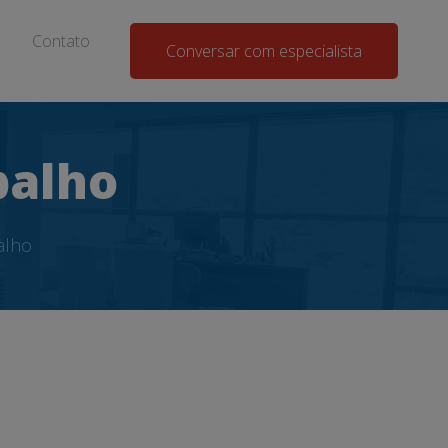
Contato
Conversar com especialista
balho
alho