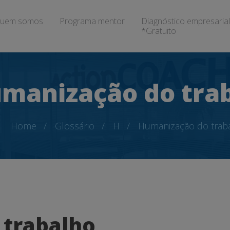
uem somos
Programa mentor
Diagnóstico empresarial
*Gratuito
manização do tra
Home
Glossário
H
Humanização do trab
 trabalho