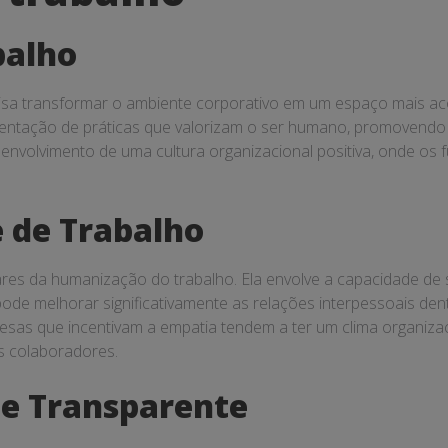
balho
isa transformar o ambiente corporativo em um espaço mais ac
entação de práticas que valorizam o ser humano, promovendo 
envolvimento de uma cultura organizacional positiva, onde os 
 de Trabalho
ares da humanização do trabalho. Ela envolve a capacidade de
ode melhorar significativamente as relações interpessoais de
as que incentivam a empatia tendem a ter um clima organizaci
s colaboradores.
e Transparente