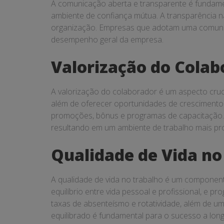
A comunicação aberta e transparente é fundamen
ambiente de confiança mútua. A transparência n
organização. Empresas que adotam uma comunica
desempenho geral da empresa.
Valorização do Colab
A valorização do colaborador é um aspecto cruc
além de oferecer oportunidades de crescimento 
promoções, bônus e programas de capacitação. 
resultando em um ambiente de trabalho mais prod
Qualidade de Vida no
A qualidade de vida no trabalho é um component
equilíbrio entre vida pessoal e profissional, e
taxas de absenteísmo e rotatividade, além de u
equilibrado é fundamental para o sucesso a lon