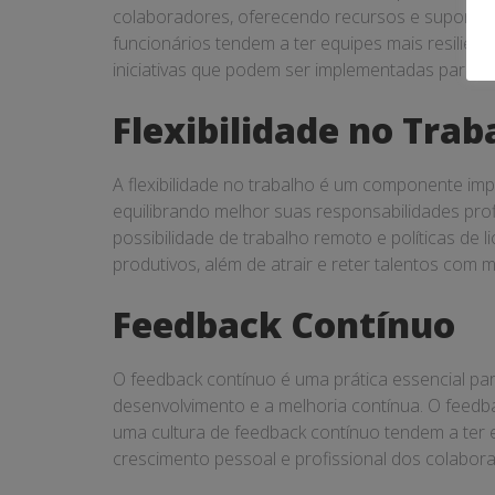
colaboradores, oferecendo recursos e suporte 
funcionários tendem a ter equipes mais resilien
iniciativas que podem ser implementadas para p
Flexibilidade no Trab
A flexibilidade no trabalho é um componente im
equilibrando melhor suas responsabilidades profi
possibilidade de trabalho remoto e políticas de 
produtivos, além de atrair e reter talentos com ma
Feedback Contínuo
O feedback contínuo é uma prática essencial par
desenvolvimento e a melhoria contínua. O feedb
uma cultura de feedback contínuo tendem a ter 
crescimento pessoal e profissional dos colabora