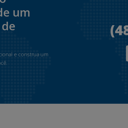
de um
 de
(4
.
cional e construa um
cê.