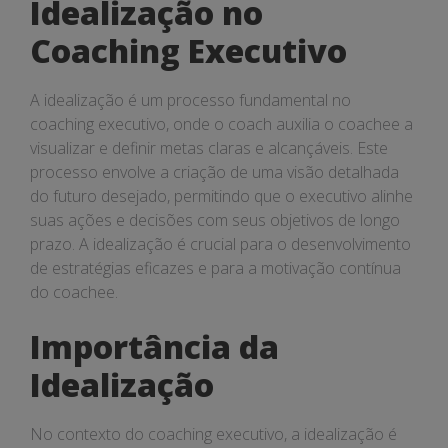
Idealização no
Coaching Executivo
A idealização é um processo fundamental no
coaching executivo, onde o coach auxilia o coachee a
visualizar e definir metas claras e alcançáveis. Este
processo envolve a criação de uma visão detalhada
do futuro desejado, permitindo que o executivo alinhe
suas ações e decisões com seus objetivos de longo
prazo. A idealização é crucial para o desenvolvimento
de estratégias eficazes e para a motivação contínua
do coachee.
Importância da
Idealização
No contexto do coaching executivo, a idealização é