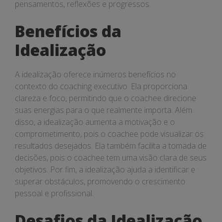
pensamentos, reflexões e progressos.
Benefícios da
Idealização
A idealização oferece inúmeros benefícios no
contexto do coaching executivo. Ela proporciona
clareza e foco, permitindo que o coachee direcione
suas energias para o que realmente importa. Além
disso, a idealização aumenta a motivação e o
comprometimento, pois o coachee pode visualizar os
resultados desejados. Ela também facilita a tomada de
decisões, pois o coachee tem uma visão clara de seus
objetivos. Por fim, a idealização ajuda a identificar e
superar obstáculos, promovendo o crescimento
pessoal e profissional.
Desafios da Idealização