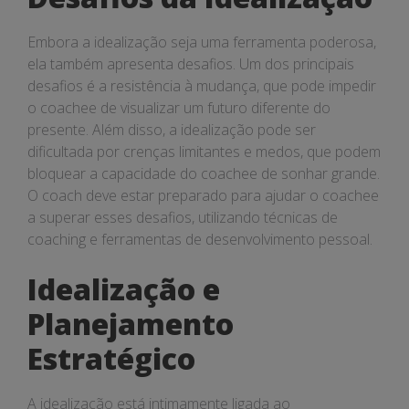
Embora a idealização seja uma ferramenta poderosa,
ela também apresenta desafios. Um dos principais
desafios é a resistência à mudança, que pode impedir
o coachee de visualizar um futuro diferente do
presente. Além disso, a idealização pode ser
dificultada por crenças limitantes e medos, que podem
bloquear a capacidade do coachee de sonhar grande.
O coach deve estar preparado para ajudar o coachee
a superar esses desafios, utilizando técnicas de
coaching e ferramentas de desenvolvimento pessoal.
Idealização e
Planejamento
Estratégico
A idealização está intimamente ligada ao