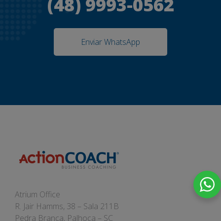
(48) 9993-0562
Enviar WhatsApp
Atrium Office
R. Jair Hamms, 38 – Sala 211B
Pedra Branca, Palhoça – SC