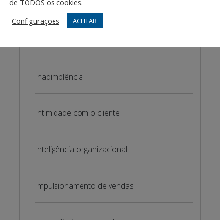
de TODOS os cookies.
Interatividade
Configurações
ACEITAR
Inteligência analítica
Inadimplência
Intimidade com o cliente
Inteligência organizacional
Impulsionamento de vendas