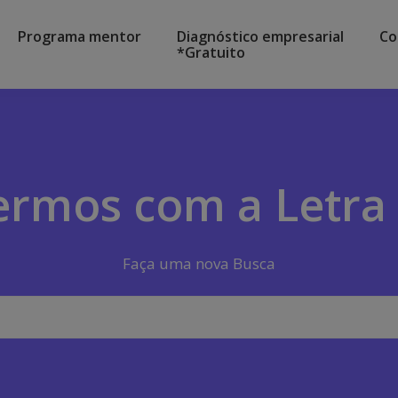
Programa mentor
Diagnóstico empresarial
Co
*Gratuito
ermos com a Letra (
Faça uma nova Busca