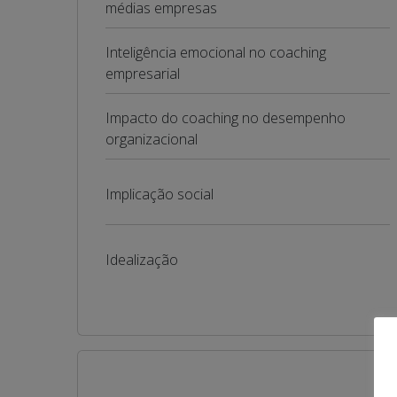
médias empresas
Inteligência emocional no coaching
empresarial
Impacto do coaching no desempenho
organizacional
Implicação social
Idealização