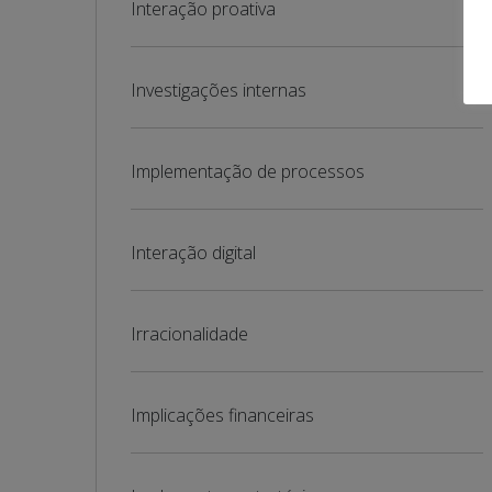
Interação proativa
Investigações internas
Implementação de processos
Interação digital
Irracionalidade
Implicações financeiras