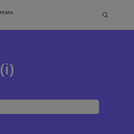
ntato
i)