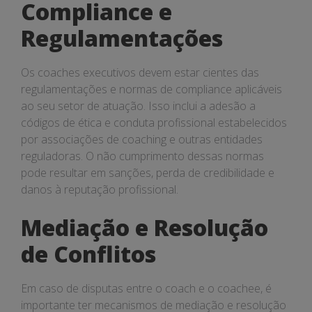
Compliance e
Regulamentações
Os coaches executivos devem estar cientes das
regulamentações e normas de compliance aplicáveis
ao seu setor de atuação. Isso inclui a adesão a
códigos de ética e conduta profissional estabelecidos
por associações de coaching e outras entidades
reguladoras. O não cumprimento dessas normas
pode resultar em sanções, perda de credibilidade e
danos à reputação profissional.
Mediação e Resolução
de Conflitos
Em caso de disputas entre o coach e o coachee, é
importante ter mecanismos de mediação e resolução