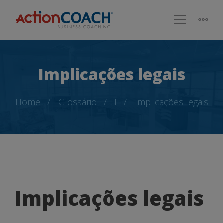
Implicações legais
Home
Glossário
I
Implicações legais
Implicações
Implicações legais
legais