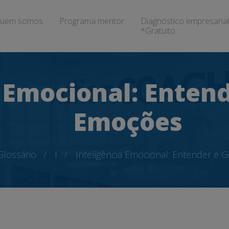
uem somos
Programa mentor
Diagnóstico empresarial
*Gratuito
 Emocional: Enten
Emoções
Glossário
I
Inteligência Emocional: Entender e 