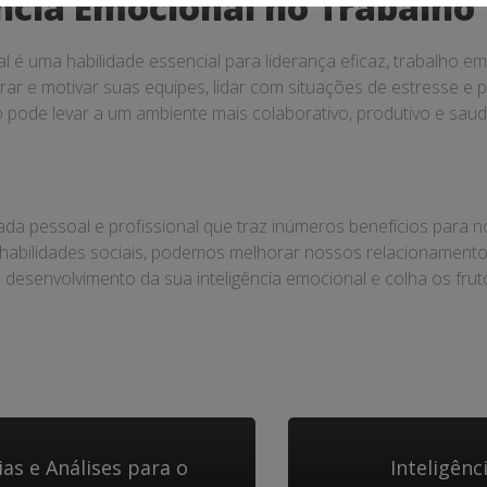
ência Emocional no Trabalho
l é uma habilidade essencial para liderança eficaz, trabalho e
rar e motivar suas equipes, lidar com situações de estresse e p
o pode levar a um ambiente mais colaborativo, produtivo e sau
da pessoal e profissional que traz inúmeros benefícios para no
habilidades sociais, podemos melhorar nossos relacionamentos
desenvolvimento da sua inteligência emocional e colha os frutos
ias e Análises para o
Inteligên