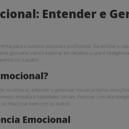
cional: Entender e G
mental para o sucesso pessoal e profissional. Ela envolve a ca
e glossário, vamos explorar em detalhes o que é inteligência
penho no trabalho.
 Emocional?
e de reconhecer, entender e gerenciar nossas próprias emoçõ
ento, empatia e habilidades sociais. Pessoas com alta inteli
e se relacionar bem com os outros.
ência Emocional