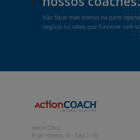
nossos coaches
Não fique mais imerso na parte opera
negócio lucrativo que funcione sem vo
Atrium Office
R. Jair Hamms, 38 – Sala 211B