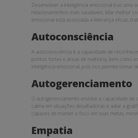
Desenvolver a inteligência emocional traz uma sé
relacionamentos mais saudáveis, lidar melhor com
emocional está associada a liderança eficaz, t
Autoconsciência
A autoconsciência é a capacidade de reconhece
pontos fortes e áreas de melhoria, bem como e
inteligência emocional, pois nos permite tomar 
Autogerenciamento
O autogerenciamento envolve a capacidade de co
calma em situações desafiadoras e adiar a grati
capazes de manter o foco em suas metas, mesm
Empatia