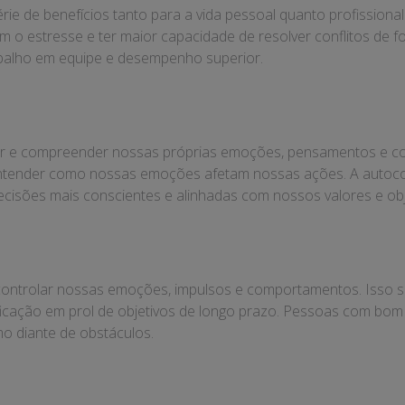
rie de benefícios tanto para a vida pessoal quanto profissiona
 o estresse e ter maior capacidade de resolver conflitos de fo
rabalho em equipe e desempenho superior.
r e compreender nossas próprias emoções, pensamentos e com
ntender como nossas emoções afetam nossas ações. A autocon
decisões mais conscientes e alinhadas com nossos valores e obj
ntrolar nossas emoções, impulsos e comportamentos. Isso sign
ficação em prol de objetivos de longo prazo. Pessoas com bom 
o diante de obstáculos.