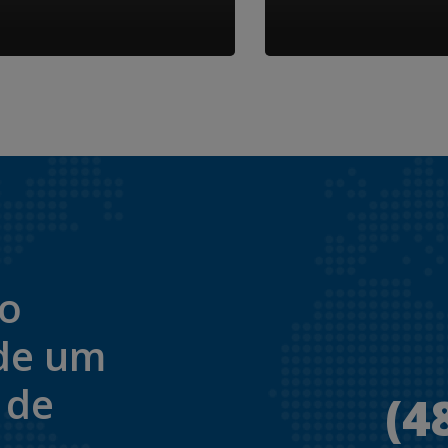
to
de um
 de
(4