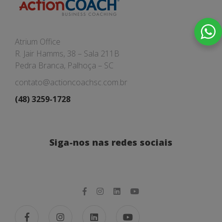
Atrium Office
R. Jair Hamms, 38 – Sala 211B
Pedra Branca, Palhoça – SC
contato@actioncoachsc.com.br
(48) 3259-1728
Siga-nos nas redes sociais