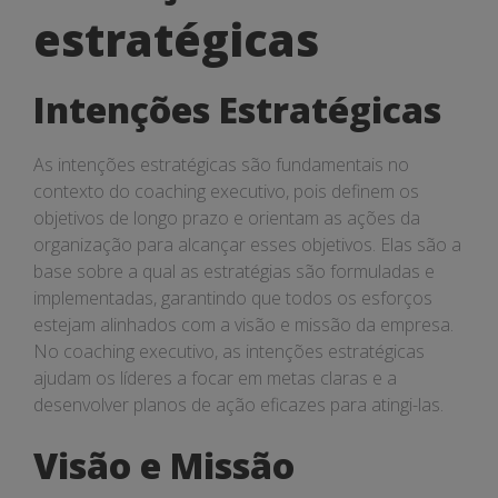
estratégicas
estratégicas
Intenções Estratégicas
As intenções estratégicas são fundamentais no
contexto do coaching executivo, pois definem os
objetivos de longo prazo e orientam as ações da
organização para alcançar esses objetivos. Elas são a
base sobre a qual as estratégias são formuladas e
implementadas, garantindo que todos os esforços
estejam alinhados com a visão e missão da empresa.
No coaching executivo, as intenções estratégicas
ajudam os líderes a focar em metas claras e a
desenvolver planos de ação eficazes para atingi-las.
Visão e Missão