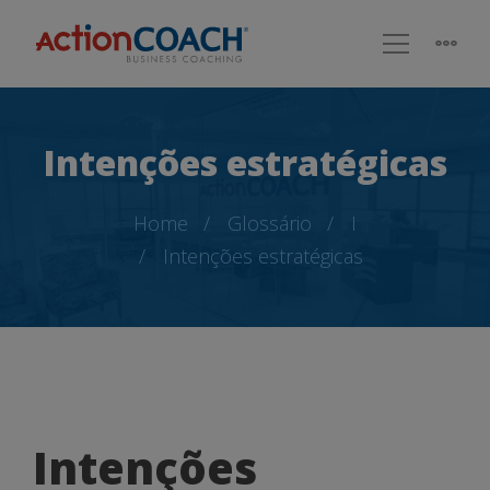
Intenções estratégicas
Home
Glossário
I
Intenções estratégicas
Intenções
Intenções