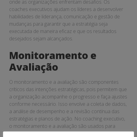
onde as organizações enfrentam desafios. Os
coaches executivos ajudam os líderes a desenvolver
habilidades de liderança, comunicação e gestão de
mudanças para garantir que a estratégia seja
executada de maneira eficaz e que os resultados
desejados sejam alcançados.
Monitoramento e
Avaliação
O monitoramento e a avaliação são componentes
críticos das intenções estratégicas, pois permitem que
a organização acompanhe o progresso e faça ajustes
conforme necessário. Isso envolve a coleta de dados,
a análise de desempenho e a revisão contínua das
estratégias e planos de ação. No coaching executivo,
o monitoramento e a avaliação são usados para
fornecer feedback contínuo aos líderes, ajudar a