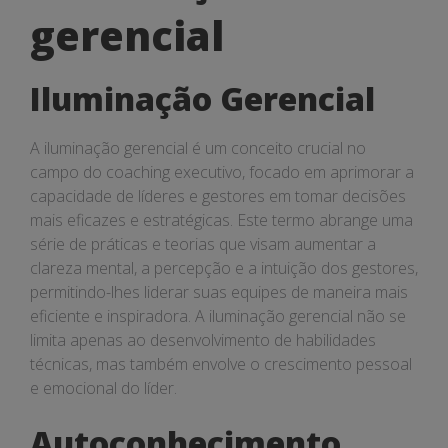
gerencial
gerencial
Iluminação Gerencial
A iluminação gerencial é um conceito crucial no
campo do coaching executivo, focado em aprimorar a
capacidade de líderes e gestores em tomar decisões
mais eficazes e estratégicas. Este termo abrange uma
série de práticas e teorias que visam aumentar a
clareza mental, a percepção e a intuição dos gestores,
permitindo-lhes liderar suas equipes de maneira mais
eficiente e inspiradora. A iluminação gerencial não se
limita apenas ao desenvolvimento de habilidades
técnicas, mas também envolve o crescimento pessoal
e emocional do líder.
Autoconhecimento