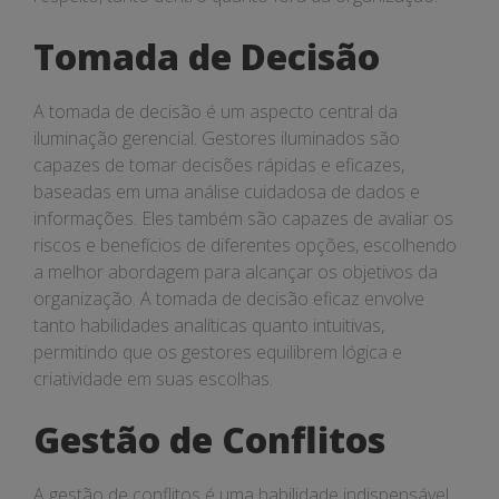
Tomada de Decisão
A tomada de decisão é um aspecto central da
iluminação gerencial. Gestores iluminados são
capazes de tomar decisões rápidas e eficazes,
baseadas em uma análise cuidadosa de dados e
informações. Eles também são capazes de avaliar os
riscos e benefícios de diferentes opções, escolhendo
a melhor abordagem para alcançar os objetivos da
organização. A tomada de decisão eficaz envolve
tanto habilidades analíticas quanto intuitivas,
permitindo que os gestores equilibrem lógica e
criatividade em suas escolhas.
Gestão de Conflitos
A gestão de conflitos é uma habilidade indispensável