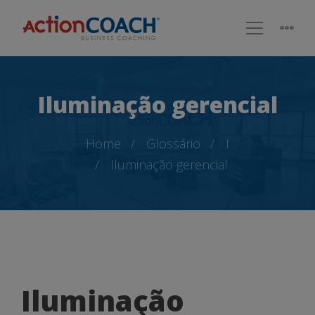
Iluminação gerencial
Home
Glossário
I
Iluminação gerencial
Iluminação
Iluminação