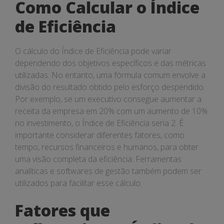
Como Calcular o Índice
de Eficiência
O cálculo do Índice de Eficiência pode variar
dependendo dos objetivos específicos e das métricas
utilizadas. No entanto, uma fórmula comum envolve a
divisão do resultado obtido pelo esforço despendido.
Por exemplo, se um executivo consegue aumentar a
receita da empresa em 20% com um aumento de 10%
no investimento, o Índice de Eficiência seria 2. É
importante considerar diferentes fatores, como
tempo, recursos financeiros e humanos, para obter
uma visão completa da eficiência. Ferramentas
analíticas e softwares de gestão também podem ser
utilizados para facilitar esse cálculo.
Fatores que