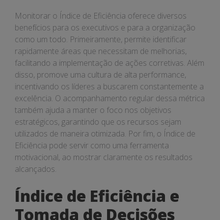
Monitorar o Índice de Eficiência oferece diversos
benefícios para os executivos e para a organização
como um todo. Primeiramente, permite identificar
rapidamente áreas que necessitam de melhorias,
facilitando a implementação de ações corretivas. Além
disso, promove uma cultura de alta performance,
incentivando os líderes a buscarem constantemente a
excelência. O acompanhamento regular dessa métrica
também ajuda a manter o foco nos objetivos
estratégicos, garantindo que os recursos sejam
utilizados de maneira otimizada. Por fim, o Índice de
Eficiência pode servir como uma ferramenta
motivacional, ao mostrar claramente os resultados
alcançados.
Índice de Eficiência e
Tomada de Decisões