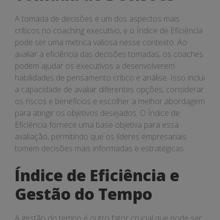
A tomada de decisões é um dos aspectos mais
críticos no coaching executivo, e o Índice de Eficiência
pode ser uma métrica valiosa nesse contexto. Ao
avaliar a eficiência das decisões tomadas, os coaches
podem ajudar os executivos a desenvolverem
habilidades de pensamento crítico e análise. Isso inclui
a capacidade de avaliar diferentes opções, considerar
os riscos e benefícios e escolher a melhor abordagem
para atingir os objetivos desejados. O Índice de
Eficiência fornece uma base objetiva para essa
avaliação, permitindo que os líderes empresariais
tomem decisões mais informadas e estratégicas.
Índice de Eficiência e
Gestão do Tempo
A gestão do tempo é outro fator crucial que pode ser