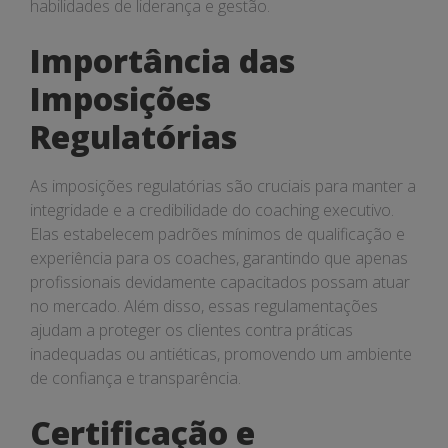
habilidades de liderança e gestão.
Importância das
Imposições
Regulatórias
As imposições regulatórias são cruciais para manter a
integridade e a credibilidade do coaching executivo.
Elas estabelecem padrões mínimos de qualificação e
experiência para os coaches, garantindo que apenas
profissionais devidamente capacitados possam atuar
no mercado. Além disso, essas regulamentações
ajudam a proteger os clientes contra práticas
inadequadas ou antiéticas, promovendo um ambiente
de confiança e transparência.
Certificação e