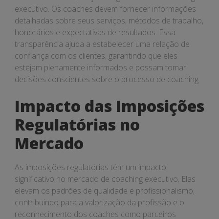
executivo. Os coaches devem fornecer informações
detalhadas sobre seus serviços, métodos de trabalho,
honorários e expectativas de resultados. Essa
transparência ajuda a estabelecer uma relação de
confiança com os clientes, garantindo que eles
estejam plenamente informados e possam tomar
decisões conscientes sobre o processo de coaching.
Impacto das Imposições
Regulatórias no
Mercado
As imposições regulatórias têm um impacto
significativo no mercado de coaching executivo. Elas
elevam os padrões de qualidade e profissionalismo,
contribuindo para a valorização da profissão e o
reconhecimento dos coaches como parceiros