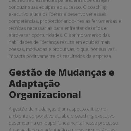
decisão são essenciais para líderes que desejam
conduzir suas equipes ao sucesso. O coaching
executivo ajuda os líderes a desenvolver essas
competências, proporcionando-lhes as ferramentas e
técnicas necessárias para enfrentar desafios e
aproveitar oportunidades. O aprimoramento das
habilidades de liderança resulta em equipes mais
coesas, motivadas e produtivas, o que, por sua vez,
impacta positivamente os resultados da empresa.
Gestão de Mudanças e
Adaptação
Organizacional
A gestão de mudanças é um aspecto crítico no
ambiente corporativo atual, e o coaching executivo
desempenha um papel fundamental nesse processo.
A capacidade de adaptação a novas circunstâncias,