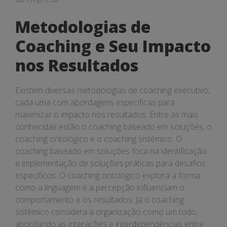
Metodologias de
Coaching e Seu Impacto
nos Resultados
Existem diversas metodologias de coaching executivo,
cada uma com abordagens específicas para
maximizar o impacto nos resultados. Entre as mais
conhecidas estão o coaching baseado em soluções, o
coaching ontológico e o coaching sistêmico. O
coaching baseado em soluções foca na identificação
e implementação de soluções práticas para desafios
específicos. O coaching ontológico explora a forma
como a linguagem e a percepção influenciam o
comportamento e os resultados. Já o coaching
sistêmico considera a organização como um todo,
abordando as interações e interdependências entre