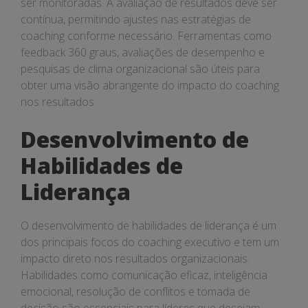
ser monitoradas. A avaliação de resultados deve ser
contínua, permitindo ajustes nas estratégias de
coaching conforme necessário. Ferramentas como
feedback 360 graus, avaliações de desempenho e
pesquisas de clima organizacional são úteis para
obter uma visão abrangente do impacto do coaching
nos resultados.
Desenvolvimento de
Habilidades de
Liderança
O desenvolvimento de habilidades de liderança é um
dos principais focos do coaching executivo e tem um
impacto direto nos resultados organizacionais.
Habilidades como comunicação eficaz, inteligência
emocional, resolução de conflitos e tomada de