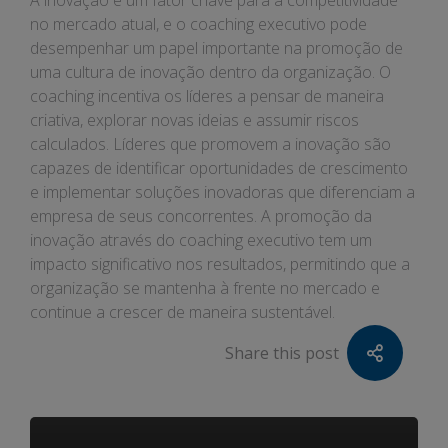
A inovação é um fator chave para a competitividade
no mercado atual, e o coaching executivo pode
desempenhar um papel importante na promoção de
uma cultura de inovação dentro da organização. O
coaching incentiva os líderes a pensar de maneira
criativa, explorar novas ideias e assumir riscos
calculados. Líderes que promovem a inovação são
capazes de identificar oportunidades de crescimento
e implementar soluções inovadoras que diferenciam a
empresa de seus concorrentes. A promoção da
inovação através do coaching executivo tem um
impacto significativo nos resultados, permitindo que a
organização se mantenha à frente no mercado e
continue a crescer de maneira sustentável.
Share this post