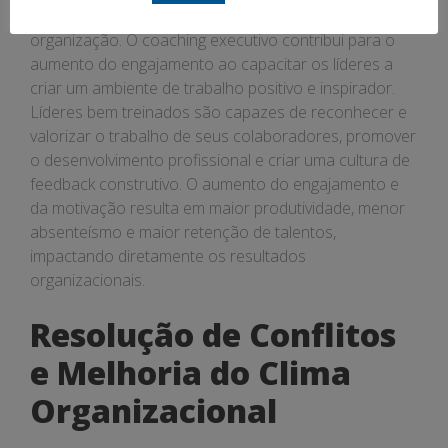
fatores determinantes para o sucesso de qualquer
organização. O coaching executivo contribui para o
aumento do engajamento ao capacitar os líderes a
criar um ambiente de trabalho positivo e inspirador.
Líderes bem treinados são capazes de reconhecer e
valorizar o trabalho de seus colaboradores, promover
o desenvolvimento profissional e criar uma cultura de
feedback construtivo. O aumento do engajamento e
da motivação resulta em maior produtividade, menor
absenteísmo e maior retenção de talentos,
impactando diretamente os resultados
organizacionais.
Resolução de Conflitos
e Melhoria do Clima
Organizacional