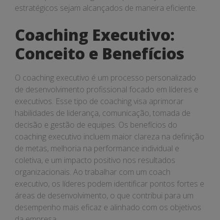
estratégicos sejam alcançados de maneira eficiente.
Coaching Executivo:
Conceito e Benefícios
O coaching executivo é um processo personalizado
de desenvolvimento profissional focado em líderes e
executivos. Esse tipo de coaching visa aprimorar
habilidades de liderança, comunicação, tomada de
decisão e gestão de equipes. Os benefícios do
coaching executivo incluem maior clareza na definição
de metas, melhoria na performance individual e
coletiva, e um impacto positivo nos resultados
organizacionais. Ao trabalhar com um coach
executivo, os líderes podem identificar pontos fortes e
áreas de desenvolvimento, o que contribui para um
desempenho mais eficaz e alinhado com os objetivos
da empresa.