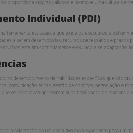
pois proporciona insights valiosos e promove uma cultura de t
ento Individual (PDI)
ma ferramenta estratégica que ajuda os executivos a definir m
bilidades a serem desenvolvidas, recursos necessários e prazos 
s executivos estejam continuamente evoluindo e se adaptando 
ncias
no desenvolvimento de habilidades específicas que são crucia
nça, comunicação eficaz, gestão de conflitos, negociação e t
e que os executivos aprimorem suas habilidades de maneira di
olve a orientação de um executivo mais experiente para um m