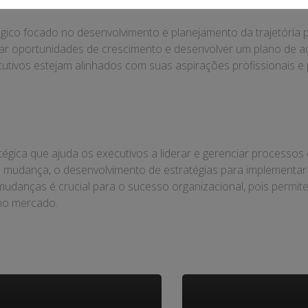
ico focado no desenvolvimento e planejamento da trajetória pr
ificar oportunidades de crescimento e desenvolver um plano de 
ecutivos estejam alinhados com suas aspirações profissionais 
ica que ajuda os executivos a liderar e gerenciar processos
 de mudança, o desenvolvimento de estratégias para implement
 mudanças é crucial para o sucesso organizacional, pois permi
 no mercado.