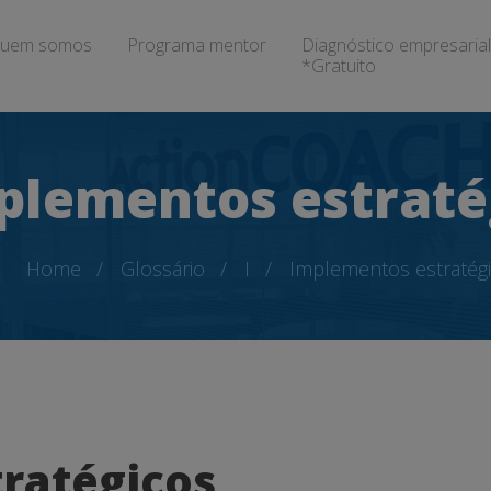
uem somos
Programa mentor
Diagnóstico empresarial
*Gratuito
plementos estraté
Home
Glossário
I
Implementos estratég
ratégicos