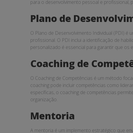
para o desenvolvimento pessoal e profissional, 
Plano de Desenvolvim
O Plano de Desenvolvimento Individual (PDI) é u
profissional. O PDI inclui a identificação de ha
personalizado é essencial para garantir que o
Coaching de Competê
O Coaching de Competências é um método focado 
coaching pode incluir competências como lidera
específicas, o coaching de competências permit
organização.
Mentoria
A mentoria é um implemento estratégico que env