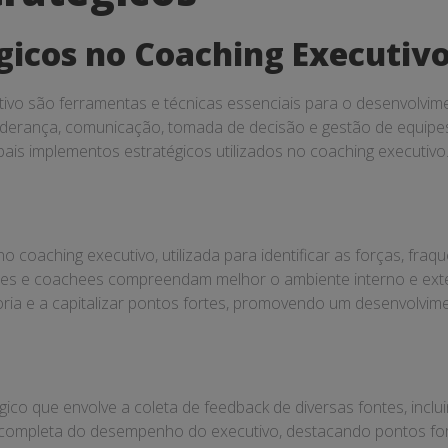
gicos no Coaching Executiv
ivo são ferramentas e técnicas essenciais para o desenvolvim
iderança, comunicação, tomada de decisão e gestão de equipes
pais implementos estratégicos utilizados no coaching executivo
coaching executivo, utilizada para identificar as forças, fra
s e coachees compreendam melhor o ambiente interno e externo
ria e a capitalizar pontos fortes, promovendo um desenvolvime
o que envolve a coleta de feedback de diversas fontes, incluin
ompleta do desempenho do executivo, destacando pontos forte