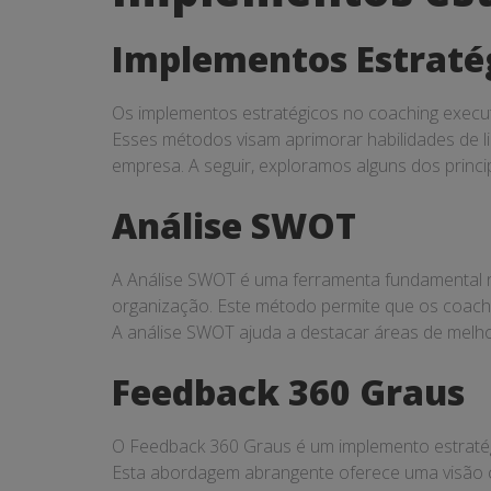
estratégicos
Implementos Estraté
Os implementos estratégicos no coaching execut
Esses métodos visam aprimorar habilidades de l
empresa. A seguir, exploramos alguns dos princi
Análise SWOT
A Análise SWOT é uma ferramenta fundamental no 
organização. Este método permite que os coache
A análise SWOT ajuda a destacar áreas de melho
Feedback 360 Graus
O Feedback 360 Graus é um implemento estratégic
Esta abordagem abrangente oferece uma visão c