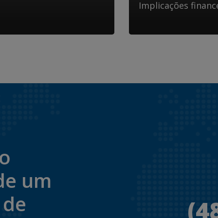
Implicações financ
to
de um
 de
(4