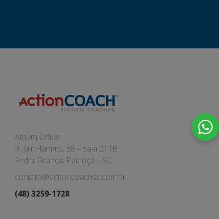
Atrium Office
R. Jair Hamms, 38 – Sala 211B
Pedra Branca, Palhoça – SC
contato@actioncoachsc.com.br
(48) 3259-1728