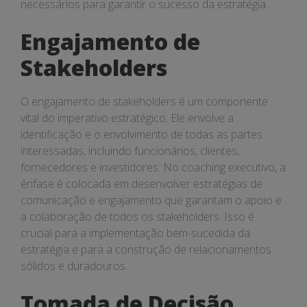
necessários para garantir o sucesso da estratégia.
Engajamento de
Stakeholders
O engajamento de stakeholders é um componente
vital do imperativo estratégico. Ele envolve a
identificação e o envolvimento de todas as partes
interessadas, incluindo funcionários, clientes,
fornecedores e investidores. No coaching executivo, a
ênfase é colocada em desenvolver estratégias de
comunicação e engajamento que garantam o apoio e
a colaboração de todos os stakeholders. Isso é
crucial para a implementação bem-sucedida da
estratégia e para a construção de relacionamentos
sólidos e duradouros.
Tomada de Decisão