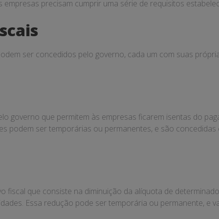
 as empresas precisam cumprir uma série de requisitos estabeleci
scais
 podem ser concedidos pelo governo, cada um com suas próprias 
 pelo governo que permitem às empresas ficarem isentas do p
ções podem ser temporárias ou permanentes, e são concedidas 
o fiscal que consiste na diminuição da alíquota de determinad
idades. Essa redução pode ser temporária ou permanente, e var