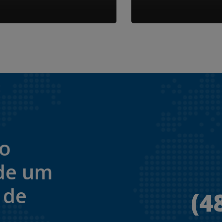
to
de um
 de
(4
.