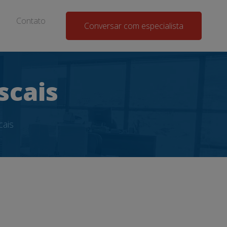
Contato
Conversar com especialista
scais
cais