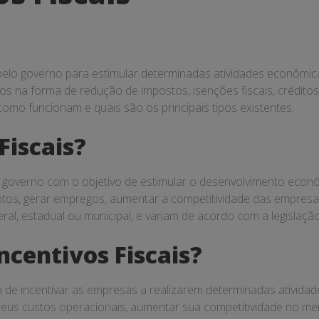
as pelo governo para estimular determinadas atividades econôm
 na forma de redução de impostos, isenções fiscais, créditos tr
 como funcionam e quais são os principais tipos existentes.
Fiscais?
o governo com o objetivo de estimular o desenvolvimento econ
entos, gerar empregos, aumentar a competitividade das empres
ral, estadual ou municipal, e variam de acordo com a legislação
centivos Fiscais?
 de incentivar as empresas a realizarem determinadas atividad
seus custos operacionais, aumentar sua competitividade no me