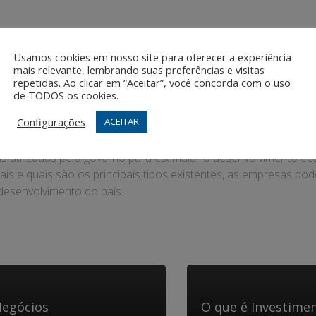
Usamos cookies em nosso site para oferecer a experiência
os às empresas que realizam determinadas atividades que geram 
mais relevante, lembrando suas preferências e visitas
repetidas. Ao clicar em “Aceitar”, você concorda com o uso
s créditos podem ser obtidos por meio de incentivos à inovaçã
de TODOS os cookies.
Configurações
ACEITAR
tas utilizadas pelo governo para estimular o desenvolvimento
is e quais são os principais tipos existentes, as empresas po
desenvolvimento do país.
 Negócios
O que é Investime