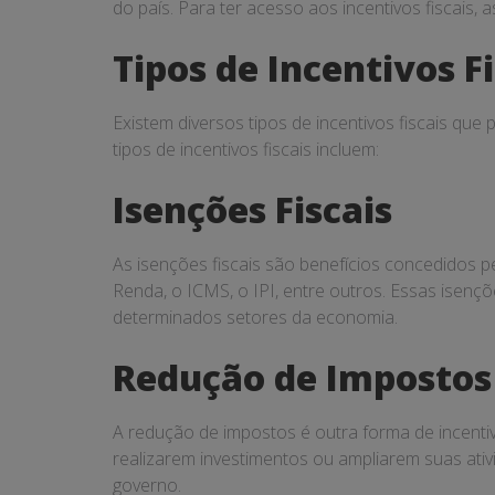
do país. Para ter acesso aos incentivos fiscais,
Tipos de Incentivos Fi
Existem diversos tipos de incentivos fiscais que
tipos de incentivos fiscais incluem:
Isenções Fiscais
As isenções fiscais são benefícios concedidos
Renda, o ICMS, o IPI, entre outros. Essas isen
determinados setores da economia.
Redução de Impostos
A redução de impostos é outra forma de incentiv
realizarem investimentos ou ampliarem suas ativ
governo.