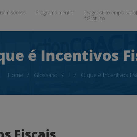
uem somos
Programa mentor
Diagnóstico empresarial
*Gratuito
que é Incentivos Fi
Home
Glossário
I
O que é Incentivos Fis
s Fiscais