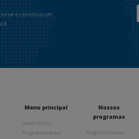
cional e construa um
cê.
Menu principal
Nossos
programas
Quem somos
Programa mentor
Programa mentor