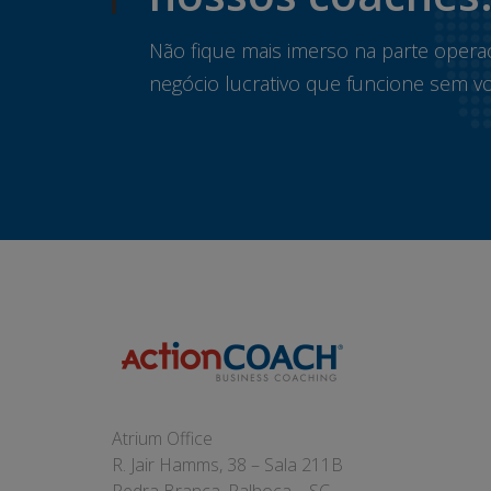
Não fique mais imerso na parte opera
negócio lucrativo que funcione sem vo
Atrium Office
R. Jair Hamms, 38 – Sala 211B