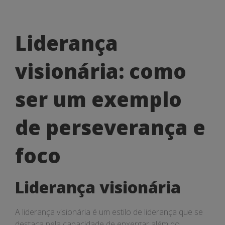
Liderança
Liderança
visionária:
visionária: como
como
ser
ser um exemplo
um
de perseverança e
exemplo
de
foco
perseverança
Liderança visionária
e
foco
A liderança visionária é um estilo de liderança que se
destaca pela capacidade de enxergar além do