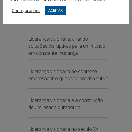
Configurações
ACEITAR
Liderança visionária: como atrair e
reter talentos
Liderança visionária: criando
soluções disruptivas para um mundo
em constante mudança
Liderança visionária no contexto
empresarial: o que você precisa saber
Liderança visionária e a construção
de um legado duradouro
Liderança visionária no século XXI: