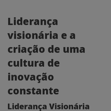
Liderança
Liderança
visionária
visionária e a
e
a
criação de uma
criação
cultura de
de
uma
inovação
cultura
constante
de
inovação
Liderança Visionária