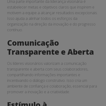
Uma parte importante da liderança visionária é
estabelecer metas e objetivos claros que inspirem e
motivem a equipe a alcançar resultados excepcionais.
Isso ajuda a alinhar todos os esforços da
organização na direção da inovação e do progresso
contínuo.
Comunicação
Transparente e Aberta
Os líderes visionários valorizam a comunicação
transparente e aberta com seus colaboradores,
compartilhando informações importantes e
incentivando o diálogo construtivo. Isso cria um
ambiente de confiança e colaboração, essencial para
promover a inovação e a criatividade.
Estímulo à