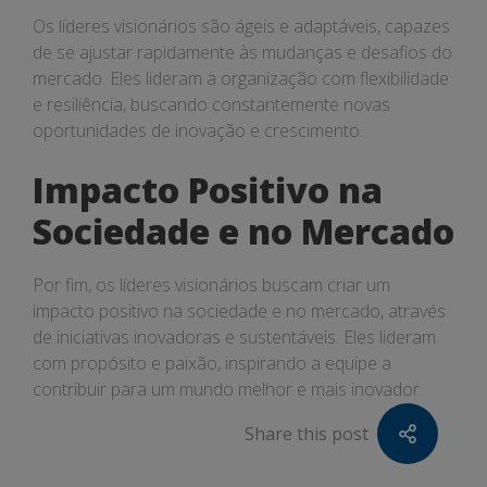
Os líderes visionários são ágeis e adaptáveis, capazes
de se ajustar rapidamente às mudanças e desafios do
mercado. Eles lideram a organização com flexibilidade
e resiliência, buscando constantemente novas
oportunidades de inovação e crescimento.
Impacto Positivo na
Sociedade e no Mercado
Por fim, os líderes visionários buscam criar um
impacto positivo na sociedade e no mercado, através
de iniciativas inovadoras e sustentáveis. Eles lideram
com propósito e paixão, inspirando a equipe a
contribuir para um mundo melhor e mais inovador.
Share this post