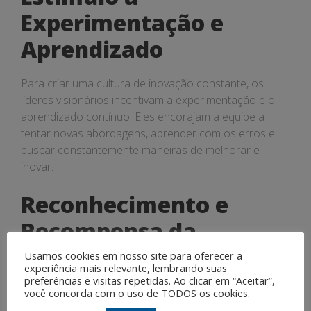
Experimentação e
Aprendizado
Para criar uma cultura de inovação constante, os
líderes visionários incentivam a experimentação e o
aprendizado contínuo. Eles encorajam a equipe a
tentar novas abordagens, aprender com os erros e
buscar constantemente maneiras de melhorar e
inovar.
Reconhecimento e
Recompensa da
Inovação
Usamos cookies em nosso site para oferecer a
experiência mais relevante, lembrando suas
preferências e visitas repetidas. Ao clicar em “Aceitar”,
Os líderes visionários reconhecem e recompensam a
você concorda com o uso de TODOS os cookies.
inovação e o pensamento criativo dentro da