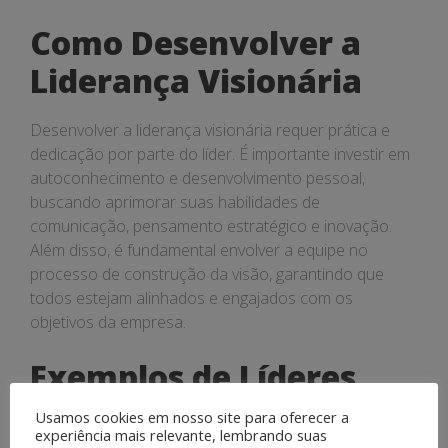
Como Desenvolver a
Liderança Visionária
Desenvolver a liderança visionária requer prática e
dedicação por parte do líder. É importante investir em
autoconhecimento e desenvolvimento pessoal,
buscando aprimorar suas habilidades de
comunicação, pensamento estratégico e inovação.
Além disso, é fundamental envolver a equipe no
processo de construção da visão, garantindo que
todos estejam alinhados e engajados com os
objetivos da empresa.
Exemplos de Líderes
Visionários
Usamos cookies em nosso site para oferecer a
experiência mais relevante, lembrando suas