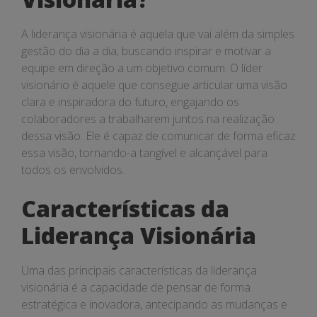
A liderança visionária é aquela que vai além da simples
gestão do dia a dia, buscando inspirar e motivar a
equipe em direção a um objetivo comum. O líder
visionário é aquele que consegue articular uma visão
clara e inspiradora do futuro, engajando os
colaboradores a trabalharem juntos na realização
dessa visão. Ele é capaz de comunicar de forma eficaz
essa visão, tornando-a tangível e alcançável para
todos os envolvidos.
Características da
Liderança Visionária
Uma das principais características da liderança
visionária é a capacidade de pensar de forma
estratégica e inovadora, antecipando as mudanças e