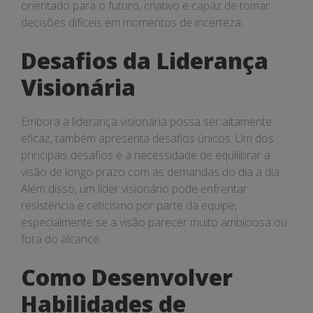
orientado para o futuro, criativo e capaz de tomar
decisões difíceis em momentos de incerteza.
Desafios da Liderança
Visionária
Embora a liderança visionária possa ser altamente
eficaz, também apresenta desafios únicos. Um dos
principais desafios é a necessidade de equilibrar a
visão de longo prazo com as demandas do dia a dia.
Além disso, um líder visionário pode enfrentar
resistência e ceticismo por parte da equipe,
especialmente se a visão parecer muito ambiciosa ou
fora do alcance.
Como Desenvolver
Habilidades de