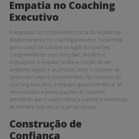
Empatia no Coaching
Executivo
A empatia é um componente crucial do Modelo de
Relacionamento no coaching executivo. Ela permite
que o coach se coloque no lugar do coachee,
compreendendo suas emoções, desafios e
motivações. A empatia facilita a criação de um
ambiente seguro e acolhedor, onde o coachee se
sente valorizado e compreendido. No contexto do
coaching executivo, a empatia ajuda a identificar as
necessidades e preocupações do coachee,
permitindo que o coach ofereça suporte e orientação
de maneira mais eficaz e personalizada.
Construção de
Confiança