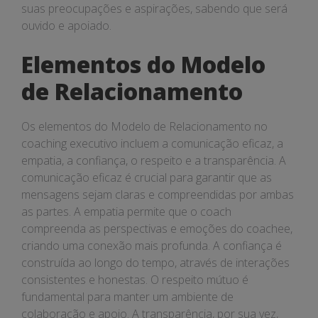
suas preocupações e aspirações, sabendo que será
ouvido e apoiado.
Elementos do Modelo
de Relacionamento
Os elementos do Modelo de Relacionamento no
coaching executivo incluem a comunicação eficaz, a
empatia, a confiança, o respeito e a transparência. A
comunicação eficaz é crucial para garantir que as
mensagens sejam claras e compreendidas por ambas
as partes. A empatia permite que o coach
compreenda as perspectivas e emoções do coachee,
criando uma conexão mais profunda. A confiança é
construída ao longo do tempo, através de interações
consistentes e honestas. O respeito mútuo é
fundamental para manter um ambiente de
colaboração e apoio. A transparência, por sua vez,