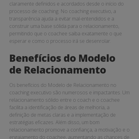
claramente definidos e acordados desde o início do
processo de coaching. No coaching executivo, a
transparência ajuda a evitar mal-entendidos e a
construir uma base sólida para o relacionamento,
permitindo que o coachee saiba exatamente o que
esperar e como o processo irá se desenrolar.
Benefícios do Modelo
de Relacionamento
Os benefícios do Modelo de Relacionamento no
coaching executivo são numerosos e impactantes. Um
relacionamento sólido entre o coach e o coachee
facilita a identificação de áreas de melhoria, a
definição de metas claras e a implementação de
estratégias eficazes. Além disso, um bom
relacionamento promove a confiança, a motivação e o
engajamento do coachee, aumentando as chances de