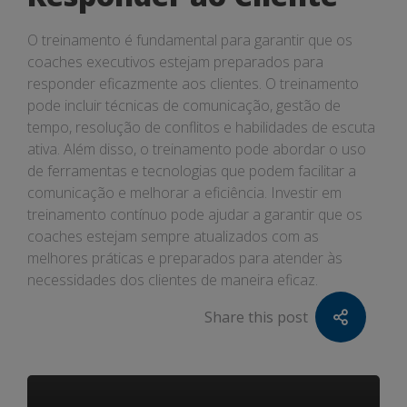
O treinamento é fundamental para garantir que os
coaches executivos estejam preparados para
responder eficazmente aos clientes. O treinamento
pode incluir técnicas de comunicação, gestão de
tempo, resolução de conflitos e habilidades de escuta
ativa. Além disso, o treinamento pode abordar o uso
de ferramentas e tecnologias que podem facilitar a
comunicação e melhorar a eficiência. Investir em
treinamento contínuo pode ajudar a garantir que os
coaches estejam sempre atualizados com as
melhores práticas e preparados para atender às
necessidades dos clientes de maneira eficaz.
Share this post