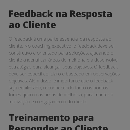
Feedback na Resposta
ao Cliente
O feedback é uma parte essencial da resposta ao
cliente. No coaching executivo, o feedback deve ser
construtivo e orientado para soluções, ajudando o
cliente a identificar áreas de melhoria e a desenvolver
estratégias para alcançar seus objetivos. O feedback
deve ser específico, claro e baseado em observações
objetivas. Além disso, é importante que o feedback
seja equilibrado, reconhecendo tanto os pontos
fortes quanto as áreas de melhoria, para manter a
motivação e o engajamento do cliente.
Treinamento para
Responder ao Cliente