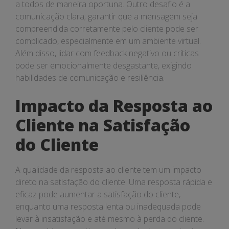
a todos de maneira oportuna. Outro desafio é a
comunicação clara; garantir que a mensagem seja
compreendida corretamente pelo cliente pode ser
complicado, especialmente em um ambiente virtual.
Além disso, lidar com feedback negativo ou críticas
pode ser emocionalmente desgastante, exigindo
habilidades de comunicação e resiliência.
Impacto da Resposta ao
Cliente na Satisfação
do Cliente
A qualidade da resposta ao cliente tem um impacto
direto na satisfação do cliente. Uma resposta rápida e
eficaz pode aumentar a satisfação do cliente,
enquanto uma resposta lenta ou inadequada pode
levar à insatisfação e até mesmo à perda do cliente.