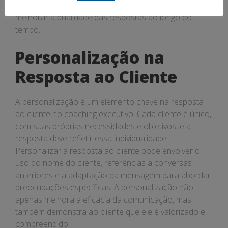
Finalmente, o uso de feedback contínuo pode ajudar a
melhorar a qualidade das respostas ao longo do
tempo.
Personalização na
Resposta ao Cliente
A personalização é um elemento chave na resposta
ao cliente no coaching executivo. Cada cliente é único,
com suas próprias necessidades e objetivos, e a
resposta deve refletir essa individualidade.
Personalizar a resposta ao cliente pode envolver o
uso do nome do cliente, referências a conversas
anteriores e a adaptação da mensagem para abordar
preocupações específicas. A personalização não
apenas melhora a eficácia da comunicação, mas
também demonstra ao cliente que ele é valorizado e
compreendido.