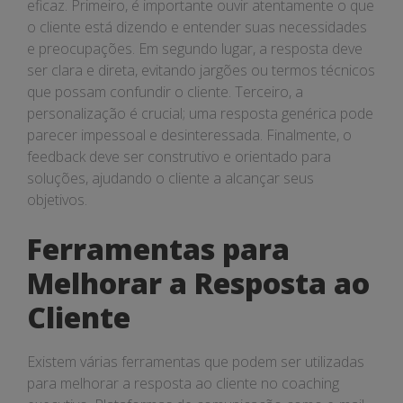
eficaz. Primeiro, é importante ouvir atentamente o que
o cliente está dizendo e entender suas necessidades
e preocupações. Em segundo lugar, a resposta deve
ser clara e direta, evitando jargões ou termos técnicos
que possam confundir o cliente. Terceiro, a
personalização é crucial; uma resposta genérica pode
parecer impessoal e desinteressada. Finalmente, o
feedback deve ser construtivo e orientado para
soluções, ajudando o cliente a alcançar seus
objetivos.
Ferramentas para
Melhorar a Resposta ao
Cliente
Existem várias ferramentas que podem ser utilizadas
para melhorar a resposta ao cliente no coaching