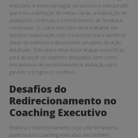
executivo, é essencial seguir um processo estruturado
que inclui a definição de metas claras, a realização de
avaliações contínuas e o fornecimento de feedback
construtivo. O coach executivo deve trabalhar em
estreita colaboração com o executivo para identificar
áreas de melhoria e desenvolver um plano de ação
detalhado. Este plano deve incluir etapas específicas
para alcançar os objetivos desejados, bem como
mecanismos de monitoramento e avaliação para
garantir o progresso contínuo.
Desafios do
Redirecionamento no
Coaching Executivo
Embora o redirecionamento seja uma ferramenta
poderosa no coaching executivo, ele também