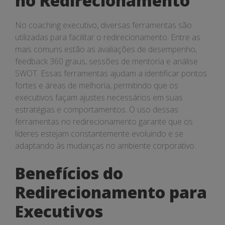
no Redirecionamento
No coaching executivo, diversas ferramentas são
utilizadas para facilitar o redirecionamento. Entre as
mais comuns estão as avaliações de desempenho,
feedback 360 graus, sessões de mentoria e análise
SWOT. Essas ferramentas ajudam a identificar pontos
fortes e áreas de melhoria, permitindo que os
executivos façam ajustes necessários em suas
estratégias e comportamentos. O uso dessas
ferramentas no redirecionamento garante que os
líderes estejam constantemente evoluindo e se
adaptando às mudanças no ambiente corporativo.
Benefícios do
Redirecionamento para
Executivos