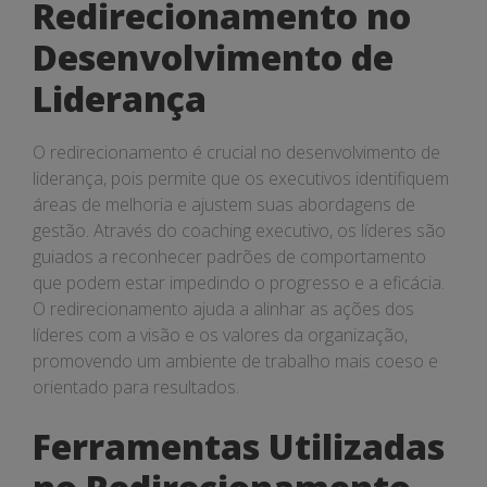
Redirecionamento no
Desenvolvimento de
Liderança
O redirecionamento é crucial no desenvolvimento de
liderança, pois permite que os executivos identifiquem
áreas de melhoria e ajustem suas abordagens de
gestão. Através do coaching executivo, os líderes são
guiados a reconhecer padrões de comportamento
que podem estar impedindo o progresso e a eficácia.
O redirecionamento ajuda a alinhar as ações dos
líderes com a visão e os valores da organização,
promovendo um ambiente de trabalho mais coeso e
orientado para resultados.
Ferramentas Utilizadas