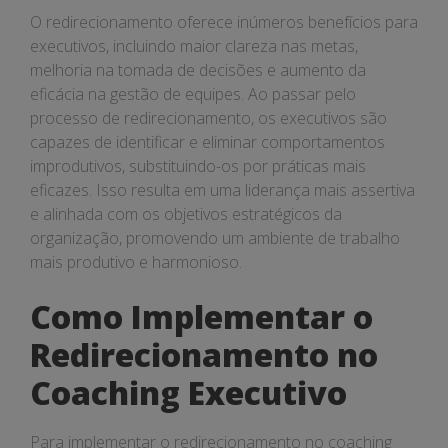
O redirecionamento oferece inúmeros benefícios para
executivos, incluindo maior clareza nas metas,
melhoria na tomada de decisões e aumento da
eficácia na gestão de equipes. Ao passar pelo
processo de redirecionamento, os executivos são
capazes de identificar e eliminar comportamentos
improdutivos, substituindo-os por práticas mais
eficazes. Isso resulta em uma liderança mais assertiva
e alinhada com os objetivos estratégicos da
organização, promovendo um ambiente de trabalho
mais produtivo e harmonioso.
Como Implementar o
Redirecionamento no
Coaching Executivo
Para implementar o redirecionamento no coaching