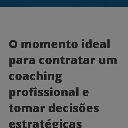
O
O momento ideal
momento
para contratar um
ideal
para
coaching
contratar
profissional e
um
coaching
tomar decisões
profissional
estratégicas
e