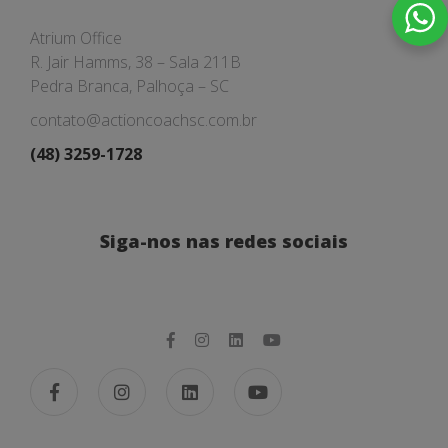
Atrium Office
R. Jair Hamms, 38 – Sala 211B
Pedra Branca, Palhoça – SC
contato@actioncoachsc.com.br
(48) 3259-1728
Siga-nos nas redes sociais