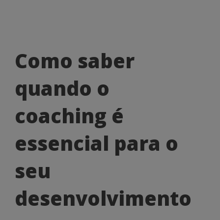
Como
Como saber
saber
quando o
quando
o
coaching é
coaching
essencial para o
é
essencial
seu
para
desenvolvimento
o